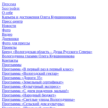
Персона
© 2012 - 2023,
Биография
КУВШИННИКОВ О.А.
О себе
Карьера и достижения Олега Кувшинникова
Пресс-центр
Новости
Фото
Видео
Дневники
Фото для прессы
Проекты
Бренд «Вологодская область – Душа Русского Севера»
Вологодчина глазами Олега Кувшинникова
Контакты
Программы
Программа «В первый раз в первый класс»
Программа «Вологодский гектар»
Программа «Дороги 35»
Программа «Земельный сертификат»
Программа «Культурный экспресс»
Программа «С днем рождения, малыш!»
Программа «Народный бюджет»
Программа «Светлые улицы Вологодчины»
Программа «Сельский дом культуры»