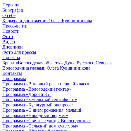
Персона
© 2012 - 2023,
Биография
КУВШИННИКОВ О.А.
О себе
Карьера и достижения Олега Кувшинникова
Пресс-центр
Новости
Фото
Видео
Дневники
Фото для прессы
Проекты
Бренд «Вологодская область – Душа Русского Севера»
Вологодчина глазами Олега Кувшинникова
Контакты
Программы
Программа «В первый раз в первый класс»
Программа «Вологодский гектар»
Программа «Дороги 35»
Программа «Земельный сертификат»
Программа «Культурный экспресс»
Программа «С днем рождения, малыш!»
Программа «Народный бюджет»
Программа «Светлые улицы Вологодчины»
Программа «Сельский дом культуры»