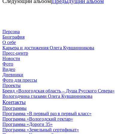
Следующий альбом
|
Предыдущий альбом
Персона
Биография
О себе
Карьера и достижения Олега Кувшинникова
Пресс-центр
Новости
Фото
Видео
Дневники
Фото для прессы
Проекты
Бренд «Вологодская область – Душа Русского Севера»
Вологодчина глазами Олега Кувшинникова
Контакты
Программы
Программа «В первый раз в первый класс»
Программа «Вологодский гектар»
Программа «Дороги 35»
Программа «Земельный сертификат»