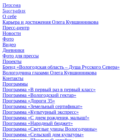
Персона
© 2012 - 2023,
Биография
КУВШИННИКОВ О.А.
О себе
Карьера и достижения Олега Кувшинникова
Пресс-центр
Новости
Фото
Видео
Дневники
Фото для прессы
Проекты
Бренд «Вологодская область – Душа Русского Севера»
Вологодчина глазами Олега Кувшинникова
Контакты
Программы
Программа «В первый раз в первый класс»
Программа «Вологодский гектар»
Программа «Дороги 35»
Программа «Земельный сертификат»
Программа «Культурный экспресс»
Программа «С днем рождения, малыш!»
Программа «Народный бюджет»
Программа «Светлые улицы Вологодчины»
Программа «Сельский дом культуры»