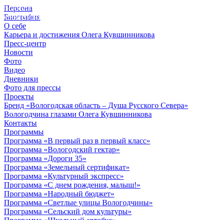
Персона
© 2012 - 2023,
Биография
КУВШИННИКОВ О.А.
О себе
Карьера и достижения Олега Кувшинникова
Пресс-центр
Новости
Фото
Видео
Дневники
Фото для прессы
Проекты
Бренд «Вологодская область – Душа Русского Севера»
Вологодчина глазами Олега Кувшинникова
Контакты
Программы
Программа «В первый раз в первый класс»
Программа «Вологодский гектар»
Программа «Дороги 35»
Программа «Земельный сертификат»
Программа «Культурный экспресс»
Программа «С днем рождения, малыш!»
Программа «Народный бюджет»
Программа «Светлые улицы Вологодчины»
Программа «Сельский дом культуры»