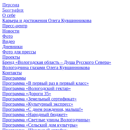
Персона
© 2012 - 2023,
Биография
КУВШИННИКОВ О.А.
О себе
Карьера и достижения Олега Кувшинникова
Пресс-центр
Новости
Фото
Видео
Дневники
Фото для прессы
Проекты
Бренд «Вологодская область – Душа Русского Севера»
Вологодчина глазами Олега Кувшинникова
Контакты
Программы
Программа «В первый раз в первый класс»
Программа «Вологодский гектар»
Программа «Дороги 35»
Программа «Земельный сертификат»
Программа «Культурный экспресс»
Программа «С днем рождения, малыш!»
Программа «Народный бюджет»
Программа «Светлые улицы Вологодчины»
Программа «Сельский дом культуры»