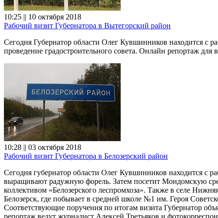
10:25 || 10 октября 2018
Рабочий визит Губернатора в Вытегорский район
Сегодня Губернатор области Олег Кувшинников находится с ра
проведение градостроительного совета. Онлайн репортаж для 
10:28 || 03 октября 2018
Рабочий визит Губернатора в Белозерский район
Сегодня губернатор области Олег Кувшинников находится с ра
выращивают радужную форель. Затем посетит Мондомскую сред
коллективом «Белозерского леспромхоза». Также в селе Нижня
Белозерск, где побывает в средней школе №1 им. Героя Советс
Соответствующие поручения по итогам визита Губернатор объя
репортаж ведут журналист Алексей Третьяков и фотокорреспо