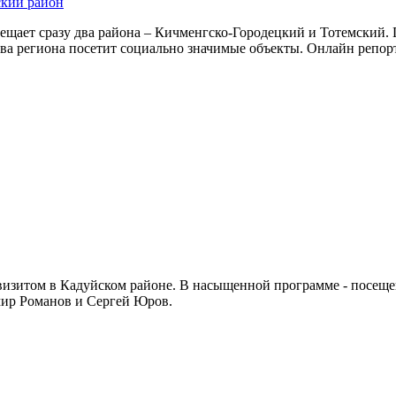
ский район
щает сразу два района – Кичменгско-Городецкий и Тотемский. Г
ава региона посетит социально значимые объекты. Онлайн репо
визитом в Кадуйском районе. В насыщенной программе - посещ
мир Романов и Сергей Юров.