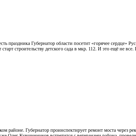
есть праздника Губернатор области посетит «горячее сердце» Ру
 старт строительству детского сада в мкр. 112. И это ещё не в
ом районе. Губернатор проинспектирует ремонт моста через рек
акже Олег Кувшинников встретится с ветеранами района, проведе