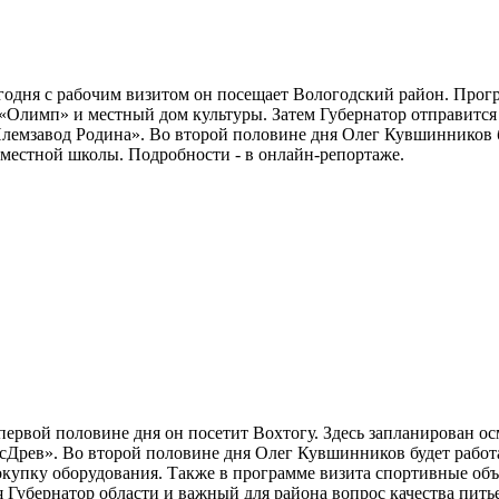
годня с рабочим визитом он посещает Вологодский район. Про
«Олимп» и местный дом культуры. Затем Губернатор отправится 
емзавод Родина». Во второй половине дня Олег Кувшинников буд
местной школы. Подробности - в онлайн-репортаже.
 первой половине дня он посетит Вохтогу. Здесь запланирован 
сДрев». Во второй половине дня Олег Кувшинников будет работа
окупку оборудования. Также в программе визита спортивные объ
 Губернатор области и важный для района вопрос качества пит