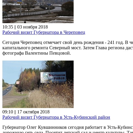
10:35 || 03 ноября 2018
Рабочий визит Губернатора в Череповец
Сегодня Череповец отмечает свой день рождения - 241 год. В ч
капитального ремонта Северный мост. Затем Глава региона даст
фотографа Валентины Певцовой.
09:10 || 17 октября 2018
Рабочий визит Губернатора в Усть-Кубинский район
Губернатор Олег Кувшинников сегодня работает в Усть-Кубинск
дорожную сеть села. Посетит детский сад и центр культуры. Т