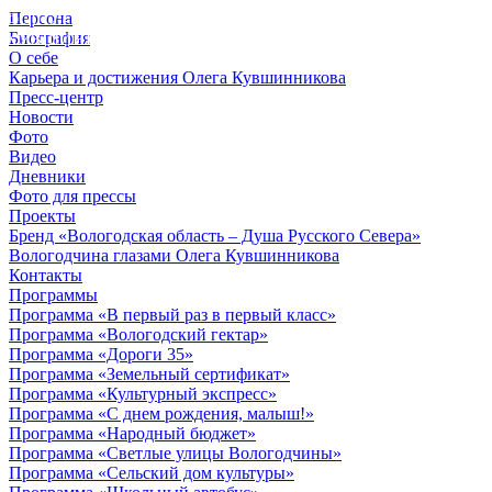
Персона
© 2012 - 2023,
Биография
КУВШИННИКОВ О.А.
О себе
Карьера и достижения Олега Кувшинникова
Пресс-центр
Новости
Фото
Видео
Дневники
Фото для прессы
Проекты
Бренд «Вологодская область – Душа Русского Севера»
Вологодчина глазами Олега Кувшинникова
Контакты
Программы
Программа «В первый раз в первый класс»
Программа «Вологодский гектар»
Программа «Дороги 35»
Программа «Земельный сертификат»
Программа «Культурный экспресс»
Программа «С днем рождения, малыш!»
Программа «Народный бюджет»
Программа «Светлые улицы Вологодчины»
Программа «Сельский дом культуры»