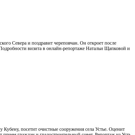
сского Севера и поздравит череповчан. Он откроет после
се. Подробности визита в онлайн-репортаже Натальи Щапковой и
у Кубену, посетит очистные сооружения села Устье. Оценит
т прием граждан и градостроительный совет. Репортаж из Усть-