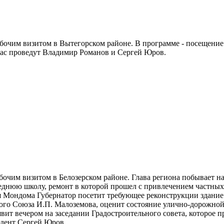
бочим визитом в Вытегорском районе. В программе - посещение
вас проведут Владимир Романов и Сергей Юров.
бочим визитом в Белозерском районе. Глава региона побывает н
нюю школу, ремонт в которой прошел с привлечением частных с
я Мондома Губернатор посетит требующее реконструкции здание
кого Союза И.П. Малоземова, оценит состояние улично-дорожной
вит вечером на заседании Градостроительного совета, которое
ндент Сергей Юров.