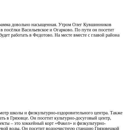
грамма довольно насыщенная. Утром Олег Кувшинников
в посёлки Васильевское и Огарково. По пути он посетит
ет работать в Федотово. На месте вместе с главой района
осмотр школы и физкультурно-оздоровительного центра. Также
ть в Грязовце. Он посетит культурно-досуговый центр,
екты – это хоккейный корт «Факел» и физкультурно-
ьевой воды. Он посетит водоочистную станцию Грязовецкой