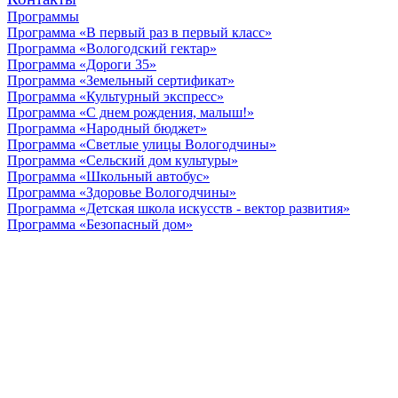
Программы
Программа «В первый раз в первый класс»
Программа «Вологодский гектар»
Программа «Дороги 35»
Программа «Земельный сертификат»
Программа «Культурный экспресс»
Программа «С днем рождения, малыш!»
Программа «Народный бюджет»
Программа «Светлые улицы Вологодчины»
Программа «Сельский дом культуры»
Программа «Школьный автобус»
Программа «Здоровье Вологодчины»
Программа «Детская школа искусств - вектор развития»
Программа «Безопасный дом»