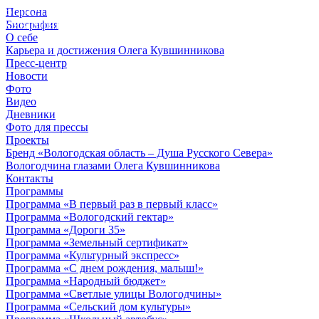
Персона
© 2012 - 2023,
Биография
КУВШИННИКОВ О.А.
О себе
Карьера и достижения Олега Кувшинникова
Пресс-центр
Новости
Фото
Видео
Дневники
Фото для прессы
Проекты
Бренд «Вологодская область – Душа Русского Севера»
Вологодчина глазами Олега Кувшинникова
Контакты
Программы
Программа «В первый раз в первый класс»
Программа «Вологодский гектар»
Программа «Дороги 35»
Программа «Земельный сертификат»
Программа «Культурный экспресс»
Программа «С днем рождения, малыш!»
Программа «Народный бюджет»
Программа «Светлые улицы Вологодчины»
Программа «Сельский дом культуры»