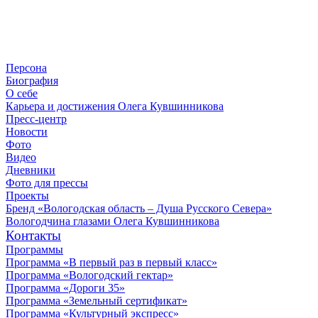
Персона
Биография
О себе
Карьера и достижения Олега Кувшинникова
Пресс-центр
Новости
Фото
Видео
Дневники
Фото для прессы
Проекты
Бренд «Вологодская область – Душа Русского Севера»
Вологодчина глазами Олега Кувшинникова
Контакты
Программы
Программа «В первый раз в первый класс»
Программа «Вологодский гектар»
Программа «Дороги 35»
Программа «Земельный сертификат»
Программа «Культурный экспресс»