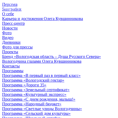
Персона
© 2012 - 2023,
Биография
КУВШИННИКОВ О.А.
О себе
Карьера и достижения Олега Кувшинникова
Пресс-центр
Новости
Фото
Видео
Дневники
Фото для прессы
Проекты
Бренд «Вологодская область – Душа Русского Севера»
Вологодчина глазами Олега Кувшинникова
Контакты
Программы
Программа «В первый раз в первый класс»
Программа «Вологодский гектар»
Программа «Дороги 35»
Программа «Земельный сертификат»
Программа «Культурный экспресс»
Программа «С днем рождения, малыш!»
Программа «Народный бюджет»
Программа «Светлые улицы Вологодчины»
Программа «Сельский дом культуры»