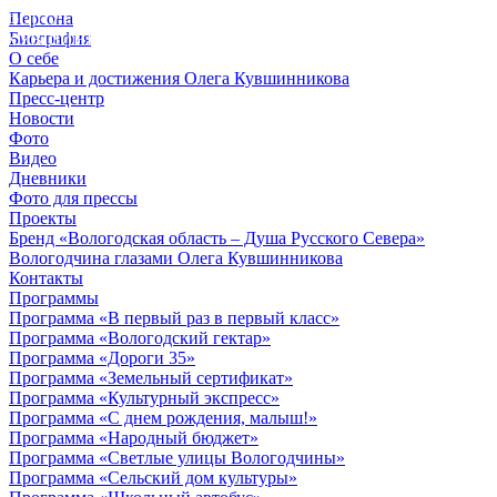
Персона
© 2012 - 2023,
Биография
КУВШИННИКОВ О.А.
О себе
Карьера и достижения Олега Кувшинникова
Пресс-центр
Новости
Фото
Видео
Дневники
Фото для прессы
Проекты
Бренд «Вологодская область – Душа Русского Севера»
Вологодчина глазами Олега Кувшинникова
Контакты
Программы
Программа «В первый раз в первый класс»
Программа «Вологодский гектар»
Программа «Дороги 35»
Программа «Земельный сертификат»
Программа «Культурный экспресс»
Программа «С днем рождения, малыш!»
Программа «Народный бюджет»
Программа «Светлые улицы Вологодчины»
Программа «Сельский дом культуры»