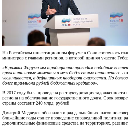
На Российском инвестиционном форуме в Сочи состоялось глав
министров с главами регионов, в которой принял участие Губ
«В рамках Форума мы традиционно проводим подобные встреч
прояснить новые моменты в межбюджетных отношениях,
- о
увеличивается, а дефицитных наоборот снижается. Но долгова
более триллиона рублей бюджетных кредитов».
В 2017 году была проведена реструктуризация задолженности п
региона на обслуживание государственного долга. Срок возврата
страны составит 240 млрд. рублей.
Дмитрий Медведев обозначил и ряд дальнейших шагов по сове
ближайшие годы станет проведение справедливой политики рас
дополнительные финансовые средства на территориях, развиват