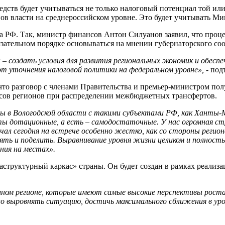
дств будет учитываться не только налоговый потенциал той ил
в власти на среднероссийском уровне. Это будет учитывать М
 РФ. Так, министр финансов Антон Силуанов заявил, что проце
зательном порядке основываться на мнении губернаторского со
создать условия для развития региональных экономик и обеспе
т уточнения налоговой политики на федеральном уровне»,
- под
то разговор с членами Правительства и премьер-министром пол
есов регионов при распределении межбюджетных трансфертов.
ы в Вологодской области с такими субъектами РФ, как Ханты-
 дотационные, а есть – самодостаточные. У нас огромная стра
л сегодня на встрече особенно жестко, как со стороны регионо
ять и поделить. Выравнивание уровня жизни целиком и полность
ния на местах».
структурный каркас» страны. Он будет создан в рамках реализа
ном регионе, которые имеют самые высокие перспективы рост
но выровнять ситуацию, достичь максимального сближения в ур