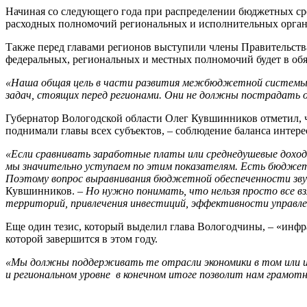
Начиная со следующего года при распределении бюджетных сре
расходных полномочий региональных и исполнительных органо
Также перед главами регионов выступили члены Правительства
федеральных, региональных и местных полномочий будет в обя
«Наша общая цель в части развития межбюджетной системы – 
задач, стоящих перед регионами. Они не должны пострадать о
Губернатор Вологодской области Олег Кувшинников отметил, ч
поднимали главы всех субъектов, – соблюдение баланса интер
«Если сравнивать заработные платы или среднедушевые доход
мы значительно уступаем по этим показателям. Есть бюджеты
Поэтому вопрос выравнивания бюджетной обеспеченности звуча
Кувшинников. –
Но нужно понимать, что нельзя просто все вз
территорий, привлечения инвестиций, эффективности управле
Еще один тезис, который выделил глава Вологодчины, – «инфра
которой завершится в этом году.
«Мы должны поддерживать те отрасли экономики в том или и
и региональном уровне в конечном итоге позволит нам грамот