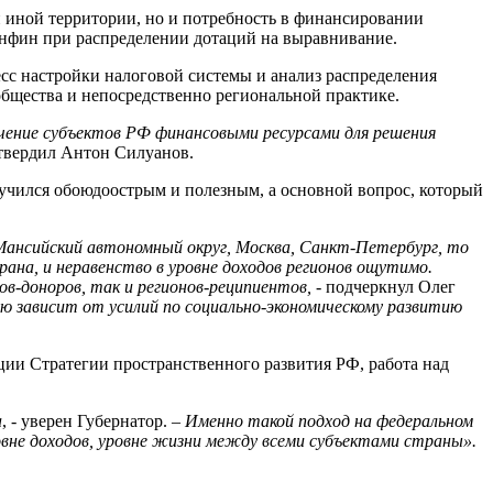
и иной территории, но и потребность в финансировании
инфин при распределении дотаций на выравнивание.
сс настройки налоговой системы и анализ распределения
общества и непосредственно региональной практике.
чение субъектов РФ финансовыми ресурсами для решения
твердил Антон Силуанов.
учился обоюдоострым и полезным, а основной вопрос, который
Мансийский автономный округ, Москва, Санкт-Петербург, то
на, и неравенство в уровне доходов регионов ощутимо.
в-доноров, так и регионов-реципиентов, -
подчеркнул Олег
ю зависит от усилий по социально-экономическому развитию
ции Стратегии пространственного развития РФ, работа над
а
, - уверен Губернатор. –
Именно такой подход на федеральном
овне доходов, уровне жизни между всеми субъектами страны».