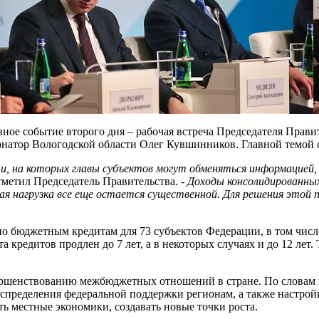
ное событие второго дня – рабочая встреча Председателя Прави
ернатор Вологодской области Олег Кувшинников. Главной темой
и, на которых главы субъектов могут обменяться информацией
тметил Председатель Правительства. -
Доходы консолидированн
я нагрузка все еще остается существенной. Для решения этой 
о бюджетным кредитам для 73 субъектов Федерации, в том числе
 кредитов продлен до 7 лет, а в некоторых случаях и до 12 лет.
ршенствованию межбюджетных отношений в стране. По словам пр
пределения федеральной поддержки регионам, а также настройк
ь местные экономики, создавать новые точки роста.