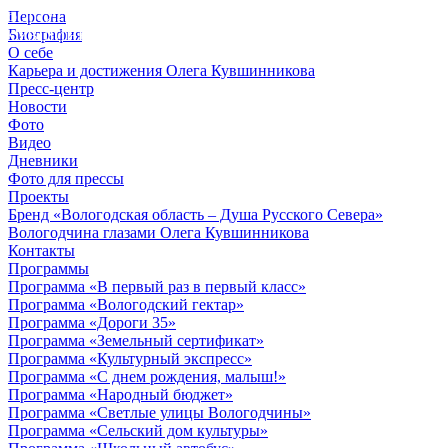
Персона
© 2012 - 2023,
Биография
КУВШИННИКОВ О.А.
О себе
Карьера и достижения Олега Кувшинникова
Пресс-центр
Новости
Фото
Видео
Дневники
Фото для прессы
Проекты
Бренд «Вологодская область – Душа Русского Севера»
Вологодчина глазами Олега Кувшинникова
Контакты
Программы
Программа «В первый раз в первый класс»
Программа «Вологодский гектар»
Программа «Дороги 35»
Программа «Земельный сертификат»
Программа «Культурный экспресс»
Программа «С днем рождения, малыш!»
Программа «Народный бюджет»
Программа «Светлые улицы Вологодчины»
Программа «Сельский дом культуры»