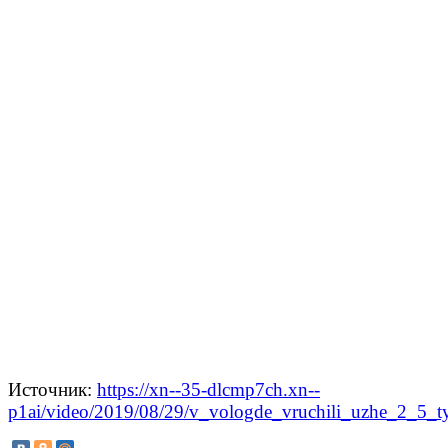
Источник:
https://xn--35-dlcmp7ch.xn--
p1ai/video/2019/08/29/v_vologde_vruchili_uzhe_2_5_