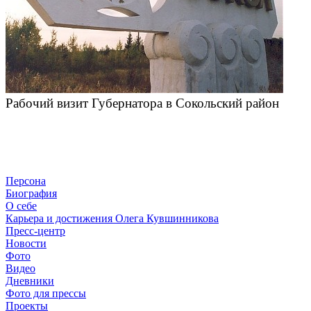
Рабочий визит Губернатора в Сокольский район
Персона
Биография
О себе
Карьера и достижения Олега Кувшинникова
Пресс-центр
Новости
Фото
Видео
Дневники
Фото для прессы
Проекты