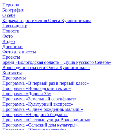
Персона
© 2012 - 2023,
Биография
КУВШИННИКОВ О.А.
О себе
Карьера и достижения Олега Кувшинникова
Пресс-центр
Новости
Фото
Видео
Дневники
Фото для прессы
Проекты
Бренд «Вологодская область – Душа Русского Севера»
Вологодчина глазами Олега Кувшинникова
Контакты
Программы
Программа «В первый раз в первый класс»
Программа «Вологодский гектар»
Программа «Дороги 35»
Программа «Земельный сертификат»
Программа «Культурный экспресс»
Программа «С днем рождения, малыш!»
Программа «Народный бюджет»
Программа «Светлые улицы Вологодчины»
Программа «Сельский дом культуры»