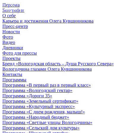
Персона
© 2012 - 2023,
Биография
КУВШИННИКОВ О.А.
О себе
Карьера и достижения Олега Кувшинникова
Пресс-центр
Новости
Фото
Видео
Дневники
Фото для прессы
Проекты
Бренд «Вологодская область – Душа Русского Севера»
Вологодчина глазами Олега Кувшинникова
Контакты
Программы
Программа «В первый раз в первый класс»
Программа «Вологодский гектар»
Программа «Дороги 35»
Программа «Земельный сертификат»
Программа «Культурный экспресс»
Программа «С днем рождения, малыш!»
Программа «Народный бюджет»
Программа «Светлые улицы Вологодчины»
Программа «Сельский дом культуры»