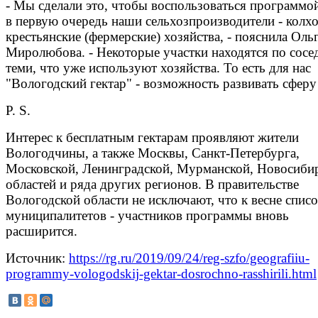
- Мы сделали это, чтобы воспользоваться программо
в первую очередь наши сельхозпроизводители - колх
крестьянские (фермерские) хозяйства, - пояснила Оль
Миролюбова. - Некоторые участки находятся по сосед
теми, что уже используют хозяйства. То есть для нас
"Вологодский гектар" - возможность развивать сфер
P. S.
Интерес к бесплатным гектарам проявляют жители
Вологодчины, а также Москвы, Санкт-Петербурга,
Московской, Ленинградской, Мурманской, Новосиби
областей и ряда других регионов. В правительстве
Вологодской области не исключают, что к весне спис
муниципалитетов - участников программы вновь
расширится.
Источник:
https://rg.ru/2019/09/24/reg-szfo/geografiiu-
programmy-vologodskij-gektar-dosrochno-rasshirili.html