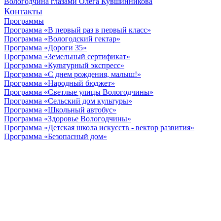
Вологодчина глазами Олега Кувшинникова
Контакты
Программы
Программа «В первый раз в первый класс»
Программа «Вологодский гектар»
Программа «Дороги 35»
Программа «Земельный сертификат»
Программа «Культурный экспресс»
Программа «С днем рождения, малыш!»
Программа «Народный бюджет»
Программа «Светлые улицы Вологодчины»
Программа «Сельский дом культуры»
Программа «Школьный автобус»
Программа «Здоровье Вологодчины»
Программа «Детская школа искусств - вектор развития»
Программа «Безопасный дом»