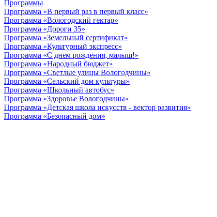
Программы
Программа «В первый раз в первый класс»
Программа «Вологодский гектар»
Программа «Дороги 35»
Программа «Земельный сертификат»
Программа «Культурный экспресс»
Программа «С днем рождения, малыш!»
Программа «Народный бюджет»
Программа «Светлые улицы Вологодчины»
Программа «Сельский дом культуры»
Программа «Школьный автобус»
Программа «Здоровье Вологодчины»
Программа «Детская школа искусств - вектор развития»
Программа «Безопасный дом»