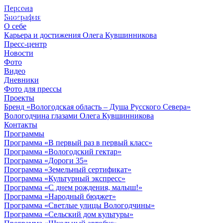
Персона
© 2012 - 2023,
Биография
КУВШИННИКОВ О.А.
О себе
Карьера и достижения Олега Кувшинникова
Пресс-центр
Новости
Фото
Видео
Дневники
Фото для прессы
Проекты
Бренд «Вологодская область – Душа Русского Севера»
Вологодчина глазами Олега Кувшинникова
Контакты
Программы
Программа «В первый раз в первый класс»
Программа «Вологодский гектар»
Программа «Дороги 35»
Программа «Земельный сертификат»
Программа «Культурный экспресс»
Программа «С днем рождения, малыш!»
Программа «Народный бюджет»
Программа «Светлые улицы Вологодчины»
Программа «Сельский дом культуры»