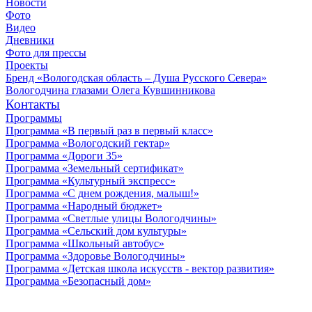
Новости
Фото
Видео
Дневники
Фото для прессы
Проекты
Бренд «Вологодская область – Душа Русского Севера»
Вологодчина глазами Олега Кувшинникова
Контакты
Программы
Программа «В первый раз в первый класс»
Программа «Вологодский гектар»
Программа «Дороги 35»
Программа «Земельный сертификат»
Программа «Культурный экспресс»
Программа «С днем рождения, малыш!»
Программа «Народный бюджет»
Программа «Светлые улицы Вологодчины»
Программа «Сельский дом культуры»
Программа «Школьный автобус»
Программа «Здоровье Вологодчины»
Программа «Детская школа искусств - вектор развития»
Программа «Безопасный дом»