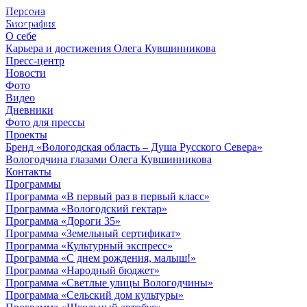
Персона
© 2012 - 2023,
Биография
КУВШИННИКОВ О.А.
О себе
Карьера и достижения Олега Кувшинникова
Пресс-центр
Новости
Фото
Видео
Дневники
Фото для прессы
Проекты
Бренд «Вологодская область – Душа Русского Севера»
Вологодчина глазами Олега Кувшинникова
Контакты
Программы
Программа «В первый раз в первый класс»
Программа «Вологодский гектар»
Программа «Дороги 35»
Программа «Земельный сертификат»
Программа «Культурный экспресс»
Программа «С днем рождения, малыш!»
Программа «Народный бюджет»
Программа «Светлые улицы Вологодчины»
Программа «Сельский дом культуры»