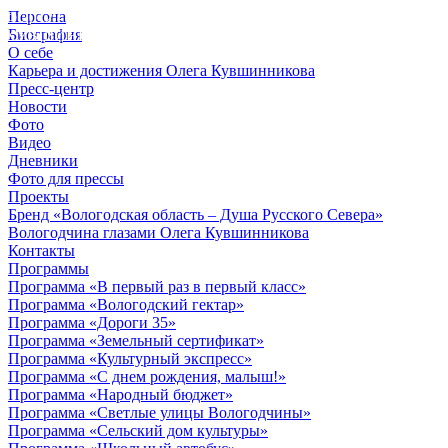
Персона
© 2012 - 2023,
Биография
КУВШИННИКОВ О.А.
О себе
Карьера и достижения Олега Кувшинникова
Пресс-центр
Новости
Фото
Видео
Дневники
Фото для прессы
Проекты
Бренд «Вологодская область – Душа Русского Севера»
Вологодчина глазами Олега Кувшинникова
Контакты
Программы
Программа «В первый раз в первый класс»
Программа «Вологодский гектар»
Программа «Дороги 35»
Программа «Земельный сертификат»
Программа «Культурный экспресс»
Программа «С днем рождения, малыш!»
Программа «Народный бюджет»
Программа «Светлые улицы Вологодчины»
Программа «Сельский дом культуры»