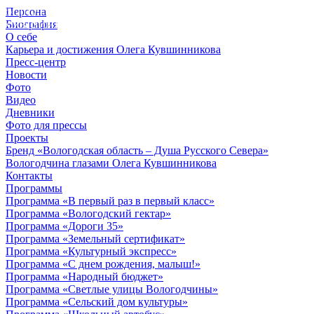
Персона
© 2012 - 2023,
Биография
КУВШИННИКОВ О.А.
О себе
Карьера и достижения Олега Кувшинникова
Пресс-центр
Новости
Фото
Видео
Дневники
Фото для прессы
Проекты
Бренд «Вологодская область – Душа Русского Севера»
Вологодчина глазами Олега Кувшинникова
Контакты
Программы
Программа «В первый раз в первый класс»
Программа «Вологодский гектар»
Программа «Дороги 35»
Программа «Земельный сертификат»
Программа «Культурный экспресс»
Программа «С днем рождения, малыш!»
Программа «Народный бюджет»
Программа «Светлые улицы Вологодчины»
Программа «Сельский дом культуры»