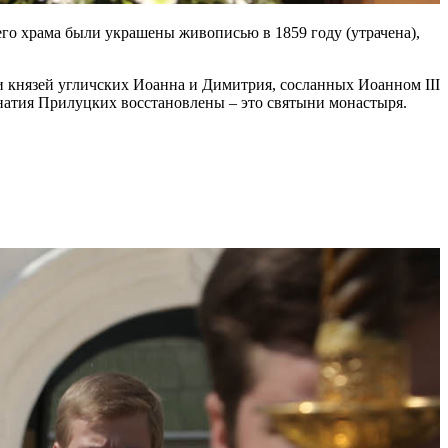
его храма были украшены живописью в 1859 году (утрачена),
 князей угличских Иоанна и Димитрия, сосланных Иоанном III
натия Прилуцких восстановлены – это святыни монастыря.