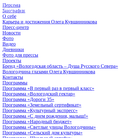
Персона
© 2012 - 2023,
Биография
КУВШИННИКОВ О.А.
О себе
Карьера и достижения Олега Кувшинникова
Пресс-центр
Новости
Фото
Видео
Дневники
Фото для прессы
Проекты
Бренд «Вологодская область – Душа Русского Севера»
Вологодчина глазами Олега Кувшинникова
Контакты
Программы
Программа «В первый раз в первый класс»
Программа «Вологодский гектар»
Программа «Дороги 35»
Программа «Земельный сертификат»
Программа «Культурный экспресс»
Программа «С днем рождения, малыш!»
Программа «Народный бюджет»
Программа «Светлые улицы Вологодчины»
Программа «Сельский дом культуры»