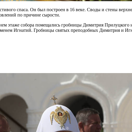
тивого спаса. Он был построен в 16 веке. Своды и стены верхн
овлений по причине сырости.
нем этаже собора помещались гробницы Димитрия Прилуцкого и
с именем Игнатий. Гробницы святых преподобных Димитрия и Иг