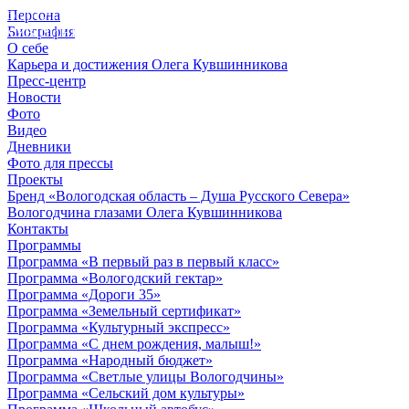
Персона
© 2012 - 2023,
Биография
КУВШИННИКОВ О.А.
О себе
Карьера и достижения Олега Кувшинникова
Пресс-центр
Новости
Фото
Видео
Дневники
Фото для прессы
Проекты
Бренд «Вологодская область – Душа Русского Севера»
Вологодчина глазами Олега Кувшинникова
Контакты
Программы
Программа «В первый раз в первый класс»
Программа «Вологодский гектар»
Программа «Дороги 35»
Программа «Земельный сертификат»
Программа «Культурный экспресс»
Программа «С днем рождения, малыш!»
Программа «Народный бюджет»
Программа «Светлые улицы Вологодчины»
Программа «Сельский дом культуры»