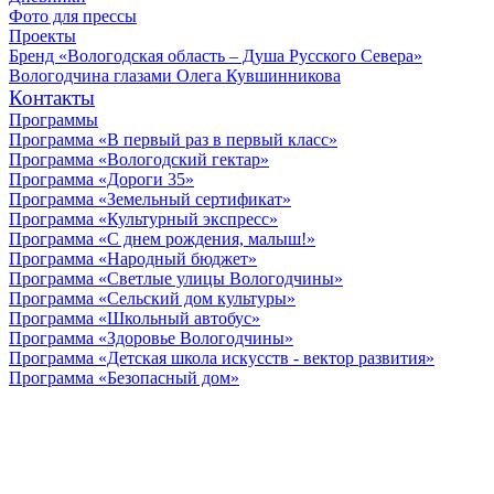
Фото для прессы
Проекты
Бренд «Вологодская область – Душа Русского Севера»
Вологодчина глазами Олега Кувшинникова
Контакты
Программы
Программа «В первый раз в первый класс»
Программа «Вологодский гектар»
Программа «Дороги 35»
Программа «Земельный сертификат»
Программа «Культурный экспресс»
Программа «С днем рождения, малыш!»
Программа «Народный бюджет»
Программа «Светлые улицы Вологодчины»
Программа «Сельский дом культуры»
Программа «Школьный автобус»
Программа «Здоровье Вологодчины»
Программа «Детская школа искусств - вектор развития»
Программа «Безопасный дом»