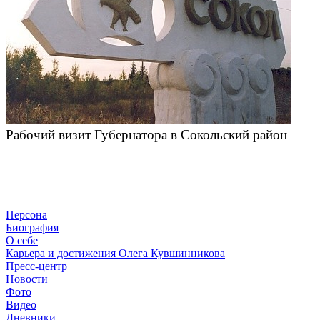
Рабочий визит Губернатора в Сокольский район
Персона
Биография
О себе
Карьера и достижения Олега Кувшинникова
Пресс-центр
Новости
Фото
Видео
Дневники