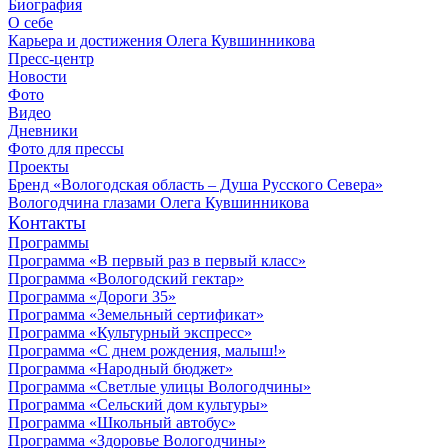
Биография
О себе
Карьера и достижения Олега Кувшинникова
Пресс-центр
Новости
Фото
Видео
Дневники
Фото для прессы
Проекты
Бренд «Вологодская область – Душа Русского Севера»
Вологодчина глазами Олега Кувшинникова
Контакты
Программы
Программа «В первый раз в первый класс»
Программа «Вологодский гектар»
Программа «Дороги 35»
Программа «Земельный сертификат»
Программа «Культурный экспресс»
Программа «С днем рождения, малыш!»
Программа «Народный бюджет»
Программа «Светлые улицы Вологодчины»
Программа «Сельский дом культуры»
Программа «Школьный автобус»
Программа «Здоровье Вологодчины»