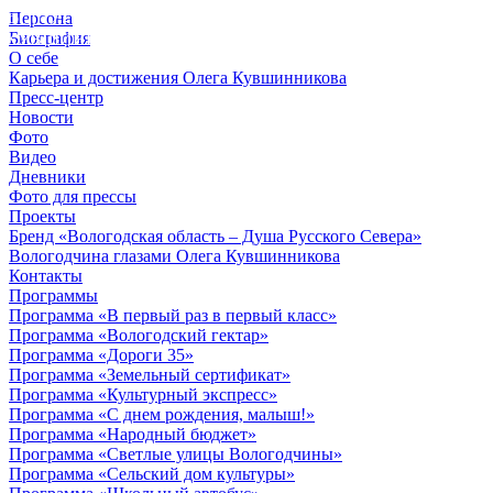
Персона
© 2012 - 2023,
Биография
КУВШИННИКОВ О.А.
О себе
Карьера и достижения Олега Кувшинникова
Пресс-центр
Новости
Фото
Видео
Дневники
Фото для прессы
Проекты
Бренд «Вологодская область – Душа Русского Севера»
Вологодчина глазами Олега Кувшинникова
Контакты
Программы
Программа «В первый раз в первый класс»
Программа «Вологодский гектар»
Программа «Дороги 35»
Программа «Земельный сертификат»
Программа «Культурный экспресс»
Программа «С днем рождения, малыш!»
Программа «Народный бюджет»
Программа «Светлые улицы Вологодчины»
Программа «Сельский дом культуры»