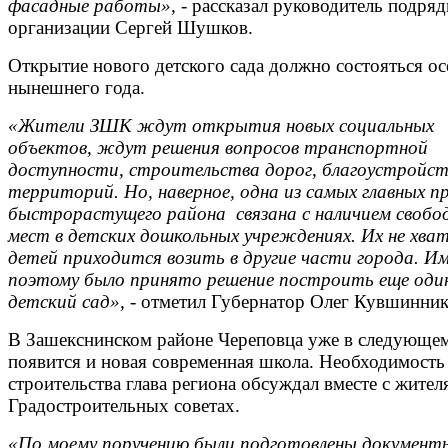
фасадные работы»,
- рассказал руководитель подря
организации Сергей Шушков.
Открытие нового детского сада должно состояться о
нынешнего года.
«Жители ЗШК ждут открытия новых социальных
объектов, ждут решения вопросов транспортной
доступности, строительства дорог, благоустройс
территорий. Но, наверное, одна из самых главных п
быстрорастущего района связана с наличием свобо
мест в детских дошкольных учреждениях. Их не хва
детей приходится возить в другие части города. И
поэтому было принято решение построить еще оди
детский сад»,
- отметил Губернатор Олег Кувшинник
В Зашекснинском районе Череповца уже в следующе
появится и новая современная школа. Необходимость
строительства глава региона обсуждал вместе с жител
Градостроительных советах.
«По моему поручению были подготовлены документ