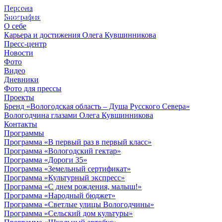
Персона
© 2012 - 2023,
Биография
КУВШИННИКОВ О.А.
О себе
Карьера и достижения Олега Кувшинникова
Пресс-центр
Новости
Фото
Видео
Дневники
Фото для прессы
Проекты
Бренд «Вологодская область – Душа Русского Севера»
Вологодчина глазами Олега Кувшинникова
Контакты
Программы
Программа «В первый раз в первый класс»
Программа «Вологодский гектар»
Программа «Дороги 35»
Программа «Земельный сертификат»
Программа «Культурный экспресс»
Программа «С днем рождения, малыш!»
Программа «Народный бюджет»
Программа «Светлые улицы Вологодчины»
Программа «Сельский дом культуры»