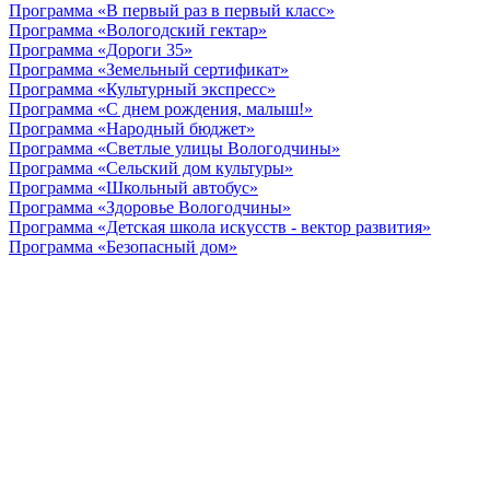
Программа «В первый раз в первый класс»
Программа «Вологодский гектар»
Программа «Дороги 35»
Программа «Земельный сертификат»
Программа «Культурный экспресс»
Программа «С днем рождения, малыш!»
Программа «Народный бюджет»
Программа «Светлые улицы Вологодчины»
Программа «Сельский дом культуры»
Программа «Школьный автобус»
Программа «Здоровье Вологодчины»
Программа «Детская школа искусств - вектор развития»
Программа «Безопасный дом»