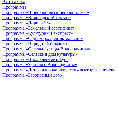
Контакты
Программы
Программа «В первый раз в первый класс»
Программа «Вологодский гектар»
Программа «Дороги 35»
Программа «Земельный сертификат»
Программа «Культурный экспресс»
Программа «С днем рождения, малыш!»
Программа «Народный бюджет»
Программа «Светлые улицы Вологодчины»
Программа «Сельский дом культуры»
Программа «Школьный автобус»
Программа «Здоровье Вологодчины»
Программа «Детская школа искусств - вектор развития»
Программа «Безопасный дом»