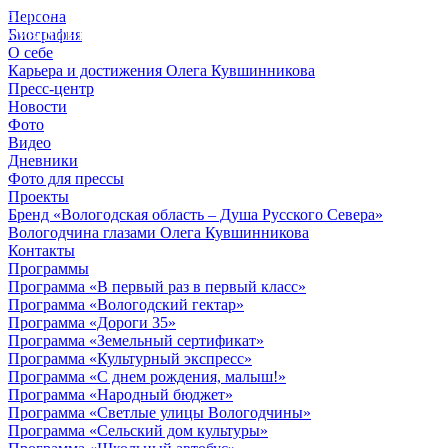
Персона
© 2012 - 2023,
Биография
КУВШИННИКОВ О.А.
О себе
Карьера и достижения Олега Кувшинникова
Пресс-центр
Новости
Фото
Видео
Дневники
Фото для прессы
Проекты
Бренд «Вологодская область – Душа Русского Севера»
Вологодчина глазами Олега Кувшинникова
Контакты
Программы
Программа «В первый раз в первый класс»
Программа «Вологодский гектар»
Программа «Дороги 35»
Программа «Земельный сертификат»
Программа «Культурный экспресс»
Программа «С днем рождения, малыш!»
Программа «Народный бюджет»
Программа «Светлые улицы Вологодчины»
Программа «Сельский дом культуры»