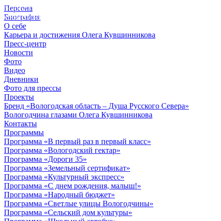
Персона
© 2012 - 2023,
Биография
КУВШИННИКОВ О.А.
О себе
Карьера и достижения Олега Кувшинникова
Пресс-центр
Новости
Фото
Видео
Дневники
Фото для прессы
Проекты
Бренд «Вологодская область – Душа Русского Севера»
Вологодчина глазами Олега Кувшинникова
Контакты
Программы
Программа «В первый раз в первый класс»
Программа «Вологодский гектар»
Программа «Дороги 35»
Программа «Земельный сертификат»
Программа «Культурный экспресс»
Программа «С днем рождения, малыш!»
Программа «Народный бюджет»
Программа «Светлые улицы Вологодчины»
Программа «Сельский дом культуры»