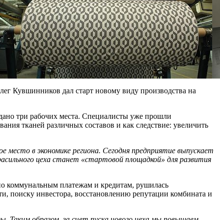
Олег Кувшинников дал старт новому виду производства на
здано три рабочих места. Специалисты уже прошли
ания тканей различных составов и как следствие: увеличить
 место в экономике региона. Сегодня предприятие выпускает
 красильного цеха станет «стартовой площадкой» для развития
 по коммунальным платежам и кредитам, рушилась
ти, поиску инвестора, восстановлению репутации комбината и
 Таким образом, за счет пуска нового цеха мы повышаем