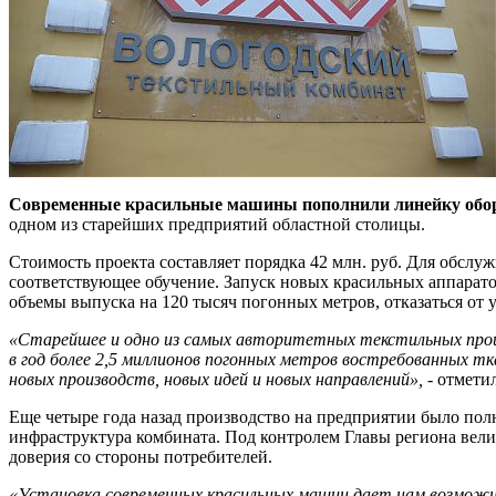
Современные красильные машины пополнили линейку обо
одном из старейших предприятий областной столицы.
Стоимость проекта составляет порядка 42 млн. руб. Для обсл
соответствующее обучение. Запуск новых красильных аппарато
объемы выпуска на 120 тысяч погонных метров, отказаться от
«Старейшее и одно из самых авторитетных текстильных прои
в год более 2,5 миллионов погонных метров востребованных тк
новых производств, новых идей и новых направлений»,
- отмети
Еще четыре года назад производство на предприятии было пол
инфраструктура комбината. Под контролем Главы региона вели
доверия со стороны потребителей.
«Установка современных красильных машин дает нам возможно