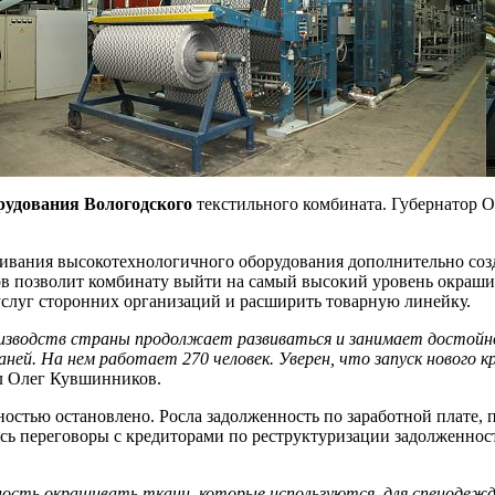
рудования Вологодского
текстильного комбината. Губернатор 
уживания высокотехнологичного оборудования дополнительно со
в позволит комбинату выйти на самый высокий уровень окрашив
 услуг сторонних организаций и расширить товарную линейку.
зводств страны продолжает развиваться и занимает достойное
аней. На нем работает 270 человек. Уверен, что запуск нового
л Олег Кувшинников.
ностью остановлено. Росла задолженность по заработной плате,
сь переговоры с кредиторами по реструктуризации задолженнос
сть окрашивать ткани, которые используются, для спецодежды.