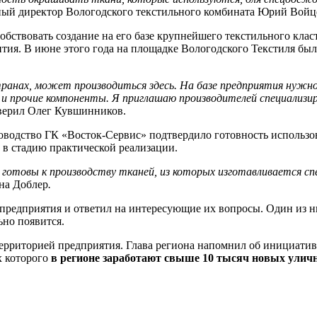
ный директор Вологодского текстильного комбината Юрий Войц
твовать создание на его базе крупнейшего текстильного класт
тия. В июне этого года на площадке Вологодского Текстиля бы
и странах, может производиться здесь. На базе предприятия ну
 и прочие компоненты.
Я приглашаю производителей специализи
заверил Олег Кувшинников.
ководство ГК «Восток-Сервис» подтвердило готовность использ
 в стадию практической реализации.
ы готовы к производству тканей, из которых изготавливается с
на Доблер
.
 предприятия и ответил на интересующие их вопросы. Один из 
ьно появится.
территорией предприятия. Глава региона напомнил об инициатив
х которого
в регионе заработают свыше 10 тысяч новых улич