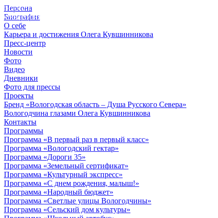
Персона
© 2012 - 2023,
Биография
КУВШИННИКОВ О.А.
О себе
Карьера и достижения Олега Кувшинникова
Пресс-центр
Новости
Фото
Видео
Дневники
Фото для прессы
Проекты
Бренд «Вологодская область – Душа Русского Севера»
Вологодчина глазами Олега Кувшинникова
Контакты
Программы
Программа «В первый раз в первый класс»
Программа «Вологодский гектар»
Программа «Дороги 35»
Программа «Земельный сертификат»
Программа «Культурный экспресс»
Программа «С днем рождения, малыш!»
Программа «Народный бюджет»
Программа «Светлые улицы Вологодчины»
Программа «Сельский дом культуры»