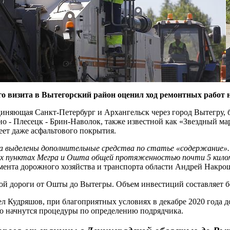
о визита в Вытегорский район оценил ход ремонтных работ н
диняющая Санкт-Петербург и Архангельск через город Вытегру, 
о - Плесецк - Брин-Наволок, также известной как «Звездный ма
меет даже асфальтового покрытия.
а выделены дополнительные средства по статье «содержание». 
ных пунктах Мегра и Ошта общей протяженностью почти 5 кило
ента дорожного хозяйства и транспорта области Андрей Накро
ой дороги от Ошты до Вытегры. Объем инвестиций составляет б
 Кудряшов, при благоприятных условиях в декабре 2020 года 
го начнутся процедуры по определению подрядчика.