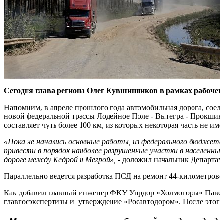
Сегодня глава региона Олег Кувшинников в рамках рабочег
Напомним, в апреле прошлого года автомобильная дорога, сое
новой федеральной трассы Лодейное Поле - Вытегра - Прокшин
составляет чуть более 100 км, из которых некоторая часть не и
«Пока не начались основные работы, из федерального бюджет
привести в порядок наиболее разрушенные участки в населен
дороге между Кедрой и Мегрой», -
доложил начальник Департам
Параллельно ведется разработка ПСД на ремонт 44-километров
Как добавил главный инженер ФКУ Упрдор «Холмогоры» Павел
главгосэкспертизы и утверждение «Росавтодором». После это