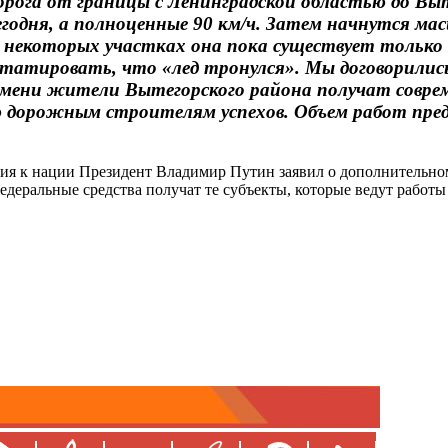
рога от границы с Ленинградской областью до Выте
 сегодня, а полноценные 90 км/ч. Затем начнутся 
а некоторых участках она пока существует только
татировать, что «лед тронулся». Мы договорилис
времени жители Вытегорского района получат совр
ю дорожным строителям успехов. Объем работ пр
ения к нации Президент Владимир Путин заявил о дополнительн
 федеральные средства получат те субъекты, которые ведут работ