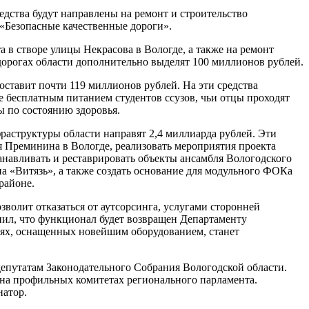
дства будут направлены на ремонт и строительство
 «Безопасные качественные дороги».
 в створе улицы Некрасова в Вологде, а также на ремонт
рогах области дополнительно выделят 100 миллионов рублей.
ставит почти 119 миллионов рублей. На эти средства
 бесплатным питанием студентов ссузов, чьи отцы проходят
ы по состоянию здоровья.
аструктуры области направят 2,4 миллиарда рублей. Эти
я Преминина в Вологде, реализовать мероприятия проекта
анавливать и реставрировать объекты ансамбля Вологодского
а «Витязь», а также создать основание для модульного ФОКа
районе.
волит отказаться от аутсорсинга, услугами сторонней
нил, что функционал будет возвращен Департаменту
лях, оснащенных новейшим оборудованием, станет
депутатам Законодательного Собрания Вологодской области.
 на профильных комитетах регионального парламента.
натор.