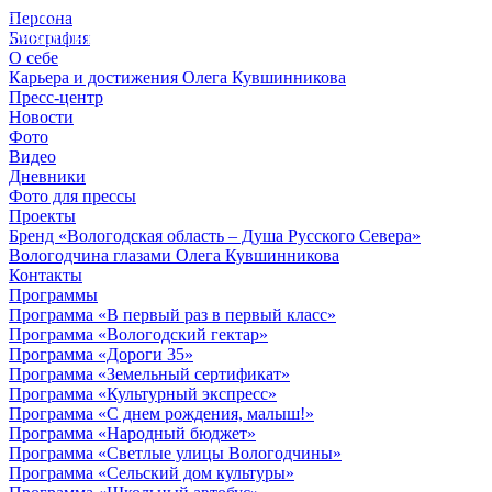
Персона
© 2012 - 2023,
Биография
КУВШИННИКОВ О.А.
О себе
Карьера и достижения Олега Кувшинникова
Пресс-центр
Новости
Фото
Видео
Дневники
Фото для прессы
Проекты
Бренд «Вологодская область – Душа Русского Севера»
Вологодчина глазами Олега Кувшинникова
Контакты
Программы
Программа «В первый раз в первый класс»
Программа «Вологодский гектар»
Программа «Дороги 35»
Программа «Земельный сертификат»
Программа «Культурный экспресс»
Программа «С днем рождения, малыш!»
Программа «Народный бюджет»
Программа «Светлые улицы Вологодчины»
Программа «Сельский дом культуры»