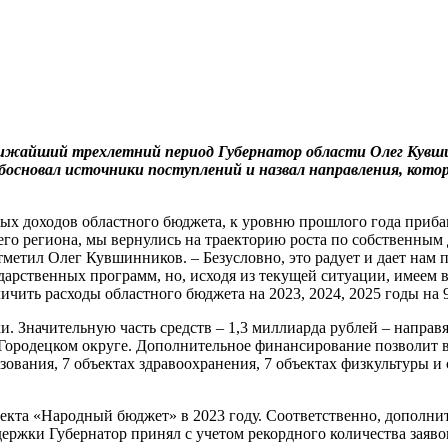
лижайший трехлетний период Губернатор области Олег Кувшин
обосновал источники поступлений и назвал направления, кот
вых доходов областного бюджета, к уровню прошлого года приба
его региона, мы вернулись на траекторию роста по собственным
метил Олег Кувшинников. – Безусловно, это радует и дает нам 
ударственных программ, но, исходя из текущей ситуации, имеем
личить расходы областного бюджета на 2023, 2024, 2025 годы на
. Значительную часть средств – 1,3 миллиарда рублей – напра
Городецком округе. Дополнительное финансирование позволит в
зования, 7 объектах здравоохранения, 7 объектах физкультуры и 
екта «Народный бюджет» в 2023 году. Соответственно, дополни
ржки Губернатор принял с учетом рекордного количества заявок 