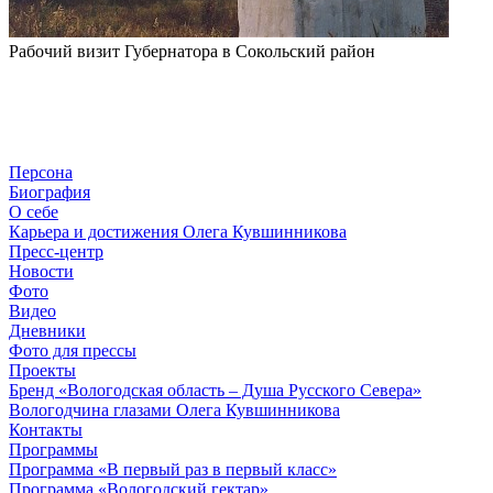
Рабочий визит Губернатора в Сокольский район
Персона
Биография
О себе
Карьера и достижения Олега Кувшинникова
Пресс-центр
Новости
Фото
Видео
Дневники
Фото для прессы
Проекты
Бренд «Вологодская область – Душа Русского Севера»
Вологодчина глазами Олега Кувшинникова
Контакты
Программы
Программа «В первый раз в первый класс»
Программа «Вологодский гектар»