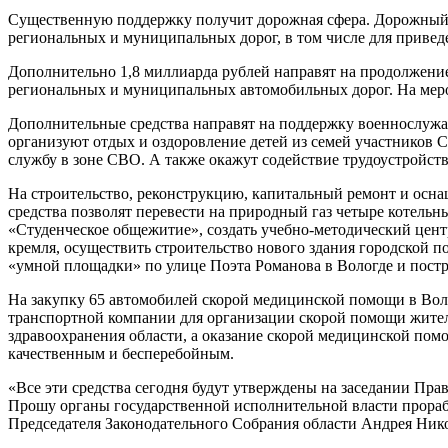
Существенную поддержку получит дорожная сфера. Дорожный фо
региональных и муниципальных дорог, в том числе для привед
Дополнительно 1,8 миллиарда рублей направят на продолжение 
региональных и муниципальных автомобильных дорог. На мер
Дополнительные средства направят на поддержку военнослужащ
организуют отдых и оздоровление детей из семей участников 
службу в зоне СВО. А также окажут содействие трудоустройст
На строительство, реконструкцию, капитальный ремонт и осна
средства позволят перевести на природный газ четыре котельн
«Студенческое общежитие», создать учебно-методический цент
кремля, осуществить строительство нового здания городской 
«умной площадки» по улице Поэта Романова в Вологде и постр
На закупку 65 автомобилей скорой медицинской помощи в Воло
транспортной компании для организации скорой помощи жителя
здравоохранения области, а оказание скорой медицинской по
качественным и бесперебойным.
«Все эти средства сегодня будут утверждены на заседании Пра
Прошу органы государственной исполнительной власти прораб
Председателя Законодательного Собрания области Андрея Ник