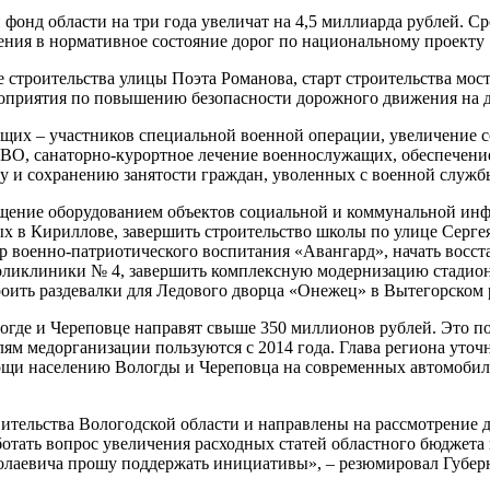
нд области на три года увеличат на 4,5 миллиарда рублей. Сре
ения в нормативное состояние дорог по национальному проекту
строительства улицы Поэта Романова, старт строительства моста
оприятия по повышению безопасности дорожного движения на до
их – участников специальной военной операции, увеличение со
СВО, санаторно-курортное лечение военнослужащих, обеспечение
ву и сохранению занятости граждан, уволенных с военной служб
щение оборудованием объектов социальной и коммунальной инфр
ых в Кириллове, завершить строительство школы по улице Серге
р военно-патриотического воспитания «Авангард», начать восст
поликлиники № 4, завершить комплексную модернизацию стадион
оить раздевалки для Ледового дворца «Онежец» в Вытегорском 
где и Череповце направят свыше 350 миллионов рублей. Это поз
м медорганизации пользуются с 2014 года. Глава региона уточ
мощи населению Вологды и Череповца на современных автомоби
вительства Вологодской области и направлены на рассмотрение 
отать вопрос увеличения расходных статей областного бюджета
олаевича прошу поддержать инициативы», – резюмировал Губер