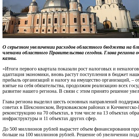
О серьезном увеличении расходов областного бюджета на б
членами областного Правительства сегодня. Глава региона 
казны.
«Итоги первого квартала показали рост налоговых и неналого
адаптация экономики, вновь растут поступления в бюджет наш
прибыль организаций и налогу на имущество организаций, – от
взятые на себя обязательства, продолжим реализацию всех гос
развитие нашего региона. В связи с этим принято решение уве
Глава региона выделил шесть основных направлений поддержки
советах в Шекснинском, Верховажском районах и Кичменгско-
реконструкцию на 70 объектах, в том числе на 13 объектах обра
инфраструктуры и 11 объектах других сфер.
До 500 миллионов рублей вырастет объем финансирования про
больше на 100 миллионов рублей. Решение об увеличении подде