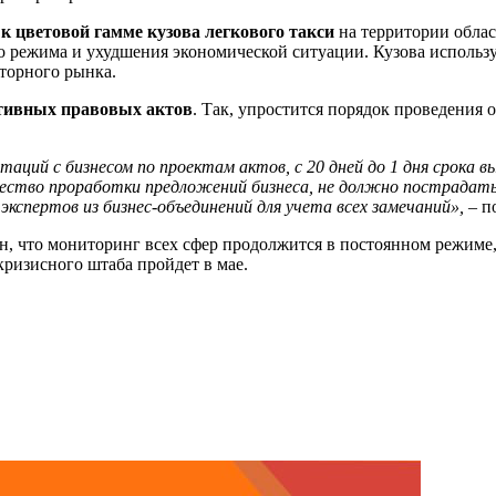
к цветовой гамме кузова легкового такси
на территории облас
го режима и ухудшения экономической ситуации. Кузова использ
моторного рынка.
тивных правовых актов
. Так, упростится порядок проведения
льтаций с бизнесом по проектам актов, с 20
дней
до 1 дня срок
а
вы
ачество проработки предложений бизнеса, не должно пострадат
спертов из бизнес-объединений для учета всех замечаний
»,
– п
н, что мониторинг всех сфер продолжится в постоянном режиме
ризисного штаба пройдет в мае.