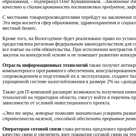
образования
,
– подчеркнул Олег Кувшинников. –
Заключение дл
качество и сбалансированность поставляемых продуктов, зафи
С местными товаропроизводителями перейдут на заключение пр
Эта мера коснется сфер образования, здравоохранения и социа
местный бизнес.
Кроме того, на Вологодчине будет реализовано право по уста
предоставлена регионам федеральным законодательством для с
все взятые на себя обязательства. При исполнении контрактов 
закупок на конкурсной основе и не помешает развитию конк
Отрасль информационных технологий
также получит антикр
компьютерного программного обеспечения, консультированием
сопровождением и подготовкой их к эксплуатации, создают ба
упрощенной системе налогообложения в размере 2% на «доход
Также для IT-компаний расширят возможность получения инве
технологий на территории области, смогут войти в перечень п
зависимости от условий инвестиционного проекта.
«
Это те
меры, которые позволят значительно ускорить разви
стратегически важной, способной обеспечить прорывное разв
Операторам сотовой связи
глава региона предложил проработ
качество связи и увеличить зону покрытия сотовой связи на те