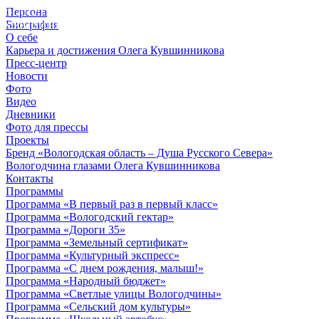
Персона
© 2012 - 2023,
Биография
КУВШИННИКОВ О.А.
О себе
Карьера и достижения Олега Кувшинникова
Пресс-центр
Новости
Фото
Видео
Дневники
Фото для прессы
Проекты
Бренд «Вологодская область – Душа Русского Севера»
Вологодчина глазами Олега Кувшинникова
Контакты
Программы
Программа «В первый раз в первый класс»
Программа «Вологодский гектар»
Программа «Дороги 35»
Программа «Земельный сертификат»
Программа «Культурный экспресс»
Программа «С днем рождения, малыш!»
Программа «Народный бюджет»
Программа «Светлые улицы Вологодчины»
Программа «Сельский дом культуры»