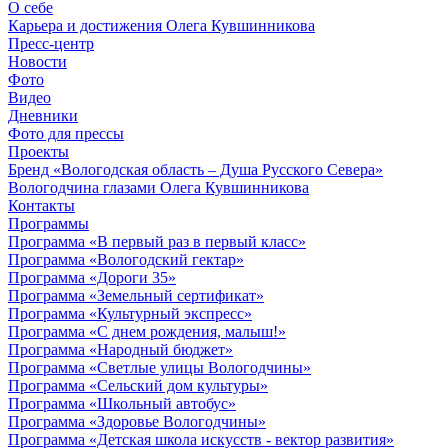
О себе
Карьера и достижения Олега Кувшинникова
Пресс-центр
Новости
Фото
Видео
Дневники
Фото для прессы
Проекты
Бренд «Вологодская область – Душа Русского Севера»
Вологодчина глазами Олега Кувшинникова
Контакты
Программы
Программа «В первый раз в первый класс»
Программа «Вологодский гектар»
Программа «Дороги 35»
Программа «Земельный сертификат»
Программа «Культурный экспресс»
Программа «С днем рождения, малыш!»
Программа «Народный бюджет»
Программа «Светлые улицы Вологодчины»
Программа «Сельский дом культуры»
Программа «Школьный автобус»
Программа «Здоровье Вологодчины»
Программа «Детская школа искусств - вектор развития»