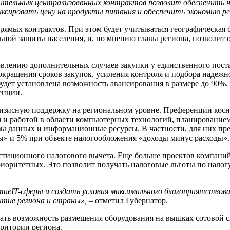
ительных централизованных контрактов позволит обеспечить 
ксировать цену на продукты питания и обеспечить экономию ре
ямых контрактов. При этом будет учитываться географическая 
льной защиты населения, и, по мнению главы региона, позволит
новлению дополнительных случаев закупки у единственного пос
окращения сроков закупок, усиления контроля и подбора надежн
будет установлена возможность авансирования в размере до 90%.
уренции.
изисную поддержку на региональном уровне. Преференции косн
 и работой в области компьютерных технологий, планированием
зы данных и информационные ресурсы. В частности, для них пре
ы» и 5% при объекте налогообложения «доходы минус расходы».
стиционного налогового вычета. Еще больше проектов компани
риоритетных. Это позволит получать налоговые льготы по налог
тие
IT
-сферы
и создать условия максимального благоприятствов
итие региона и страны
»,
– отметил Губернатор.
ать возможность размещения оборудования на вышках сотовой св
рритории региона.