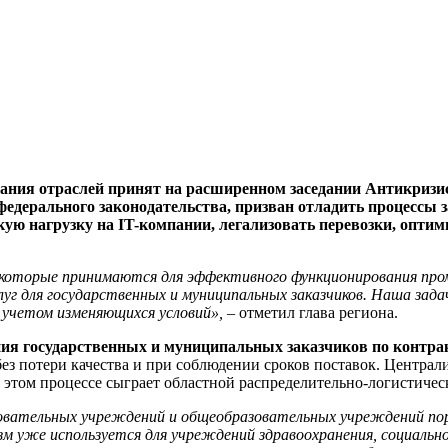
ания отраслей принят на расширенном заседании Антикризис
федерального законодательства, призван отладить процессы 
кую нагрузку на IT-компании, легализовать перевозки, опт
которые принимаются для эффективного функционировани
я
про
луг для государственных и муниципальных заказчиков.
Наша задач
с учетом изменяющихся условий»,
– отметил глава региона.
ния государственных и муниципальных заказчиков по контра
з потери качества и при соблюдении сроков поставок. Централи
этом процессе сыграет областной распределительно-логистичес
овательных учреждений и общеобразовательных учреждений
по
м уже используется для учреждений здравоохранения, социальн