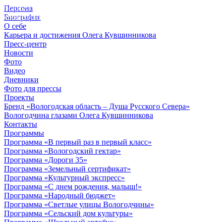
Персона
© 2012 - 2023,
Биография
КУВШИННИКОВ О.А.
О себе
Карьера и достижения Олега Кувшинникова
Пресс-центр
Новости
Фото
Видео
Дневники
Фото для прессы
Проекты
Бренд «Вологодская область – Душа Русского Севера»
Вологодчина глазами Олега Кувшинникова
Контакты
Программы
Программа «В первый раз в первый класс»
Программа «Вологодский гектар»
Программа «Дороги 35»
Программа «Земельный сертификат»
Программа «Культурный экспресс»
Программа «С днем рождения, малыш!»
Программа «Народный бюджет»
Программа «Светлые улицы Вологодчины»
Программа «Сельский дом культуры»