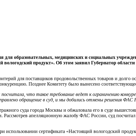
ия для образовательных, медицинских и социальных учрежде
й вологодский продукт». Об этом заявил Губернатор области
критерий для поставщиков продовольственных товаров и долго 
 конкуренцию. Позднее Комитету было вынесено соответствующе
осчитала, что такое требование ведет к ограничению конкуренц
правлено обращение в суд, и мы добились отмены решения ФАС 
тражного суда города Москвы и обжаловала его в суде вышесто
и. Рассмотрев апелляционную жалобу ФАС России, суд посчитал
ри использовании сертификата «Настоящий вологодский продукт»