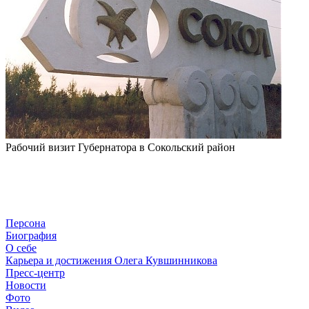
Рабочий визит Губернатора в Сокольский район
Персона
Биография
О себе
Карьера и достижения Олега Кувшинникова
Пресс-центр
Новости
Фото