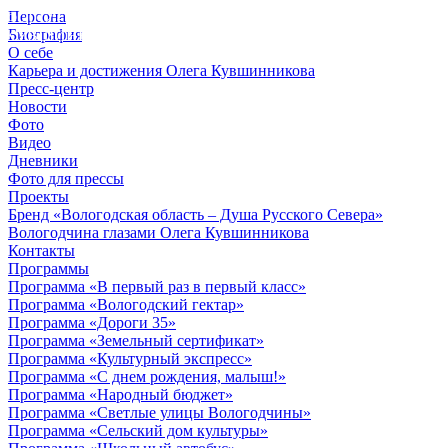
Персона
© 2012 - 2023,
Биография
КУВШИННИКОВ О.А.
О себе
Карьера и достижения Олега Кувшинникова
Пресс-центр
Новости
Фото
Видео
Дневники
Фото для прессы
Проекты
Бренд «Вологодская область – Душа Русского Севера»
Вологодчина глазами Олега Кувшинникова
Контакты
Программы
Программа «В первый раз в первый класс»
Программа «Вологодский гектар»
Программа «Дороги 35»
Программа «Земельный сертификат»
Программа «Культурный экспресс»
Программа «С днем рождения, малыш!»
Программа «Народный бюджет»
Программа «Светлые улицы Вологодчины»
Программа «Сельский дом культуры»