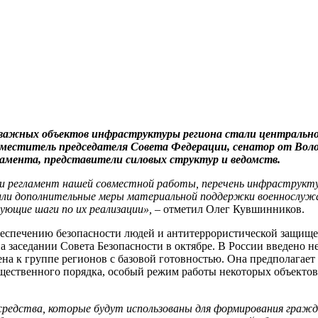
и важных объектов инфраструктуры региона стали центральн
аместитель председателя Совета Федерации, сенатор от Воло
ламента, представители силовых структур и ведомств.
и регламент нашей совместной работы, перечень инфраструкту
или дополнительные меры материальной поддержки военнослужа
ующие шаги по их реализации»,
– отметил Олег Кувшинников.
еспечению безопасности людей и антитеррористической защищ
 заседании Совета Безопасности в октябре. В России введено н
на к группе регионов с базовой готовностью. Она предполагает
щественного порядка, особый режим работы некоторых объектов
 средства, которые будут использованы для формирования гражд