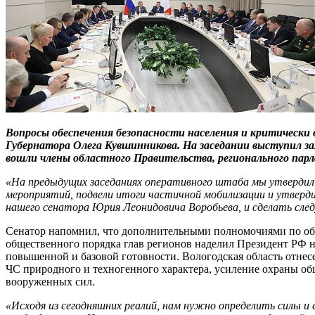
Вопросы обеспечения безопасности населения и критическ
Губернатора Олега Кувшинникова. На заседании выступил з
вошли члены областного Правительства, регионального пар
«На предыдущих заседаниях оперативного штаба мы утвердил
мероприятий, подвели итоги частичной мобилизации и утверд
нашего сенатора Юрия Леонидовича Воробьева, и сделать след
Сенатор напомнил, что дополнительными полномочиями по об
общественного порядка глав регионов наделил Президент РФ на
повышенной и базовой готовности. Вологодская область отнесе
ЧС природного и техногенного характера, усиление охраны об
вооруженных сил.
«Исходя из сегодняшних реалий, нам нужно определить силы и