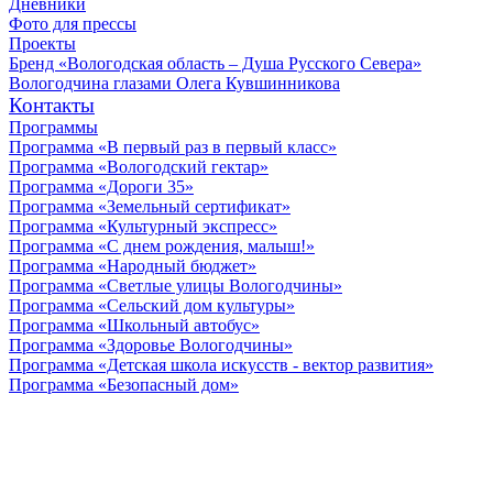
Дневники
Фото для прессы
Проекты
Бренд «Вологодская область – Душа Русского Севера»
Вологодчина глазами Олега Кувшинникова
Контакты
Программы
Программа «В первый раз в первый класс»
Программа «Вологодский гектар»
Программа «Дороги 35»
Программа «Земельный сертификат»
Программа «Культурный экспресс»
Программа «С днем рождения, малыш!»
Программа «Народный бюджет»
Программа «Светлые улицы Вологодчины»
Программа «Сельский дом культуры»
Программа «Школьный автобус»
Программа «Здоровье Вологодчины»
Программа «Детская школа искусств - вектор развития»
Программа «Безопасный дом»