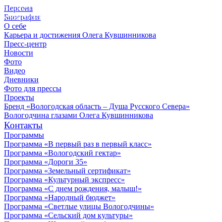
Персона
© 2012 - 2023,
Биография
КУВШИННИКОВ О.А.
О себе
Карьера и достижения Олега Кувшинникова
Пресс-центр
Новости
Фото
Видео
Дневники
Фото для прессы
Проекты
Бренд «Вологодская область – Душа Русского Севера»
Вологодчина глазами Олега Кувшинникова
Контакты
Программы
Программа «В первый раз в первый класс»
Программа «Вологодский гектар»
Программа «Дороги 35»
Программа «Земельный сертификат»
Программа «Культурный экспресс»
Программа «С днем рождения, малыш!»
Программа «Народный бюджет»
Программа «Светлые улицы Вологодчины»
Программа «Сельский дом культуры»