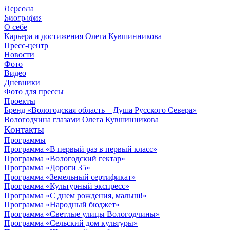
Персона
© 2012 - 2023,
Биография
КУВШИННИКОВ О.А.
О себе
Карьера и достижения Олега Кувшинникова
Пресс-центр
Новости
Фото
Видео
Дневники
Фото для прессы
Проекты
Бренд «Вологодская область – Душа Русского Севера»
Вологодчина глазами Олега Кувшинникова
Контакты
Программы
Программа «В первый раз в первый класс»
Программа «Вологодский гектар»
Программа «Дороги 35»
Программа «Земельный сертификат»
Программа «Культурный экспресс»
Программа «С днем рождения, малыш!»
Программа «Народный бюджет»
Программа «Светлые улицы Вологодчины»
Программа «Сельский дом культуры»