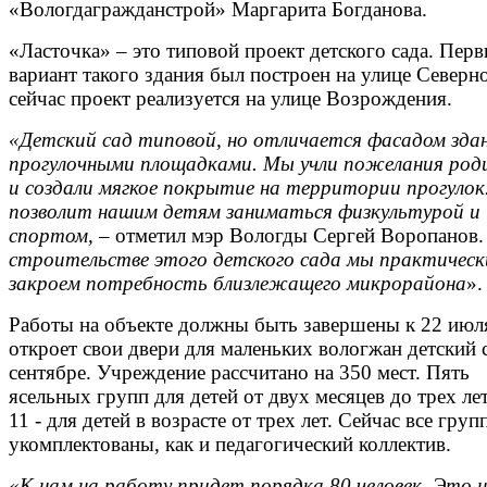
«Вологдагражданстрой» Маргарита Богданова.
«Ласточка» – это типовой проект детского сада. Пер
вариант такого здания был построен на улице Северн
сейчас проект реализуется на улице Возрождения.
«Детский сад типовой, но отличается фасадом зда
прогулочными площадками. Мы учли пожелания род
и создали мягкое покрытие на территории прогулок
позволит нашим детям заниматься физкультурой и
спортом,
– отметил мэр Вологды Сергей Воропанов.
строительстве этого детского сада мы практическ
закроем потребность близлежащего микрорайона
».
Работы на объекте должны быть завершены к 22 июля
откроет свои двери для маленьких вологжан детский 
сентябре. Учреждение рассчитано на 350 мест. Пять
ясельных групп для детей от двух месяцев до трех лет
11 - для детей в возрасте от трех лет. Сейчас все гру
укомплектованы, как и педагогический коллектив.
«К нам на работу придет порядка 80 человек. Это н