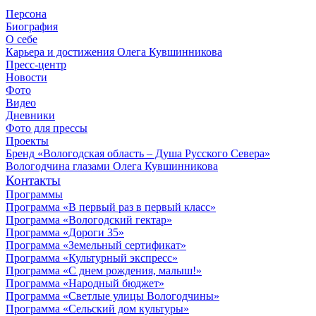
Персона
Биография
О себе
Карьера и достижения Олега Кувшинникова
Пресс-центр
Новости
Фото
Видео
Дневники
Фото для прессы
Проекты
Бренд «Вологодская область – Душа Русского Севера»
Вологодчина глазами Олега Кувшинникова
Контакты
Программы
Программа «В первый раз в первый класс»
Программа «Вологодский гектар»
Программа «Дороги 35»
Программа «Земельный сертификат»
Программа «Культурный экспресс»
Программа «С днем рождения, малыш!»
Программа «Народный бюджет»
Программа «Светлые улицы Вологодчины»
Программа «Сельский дом культуры»