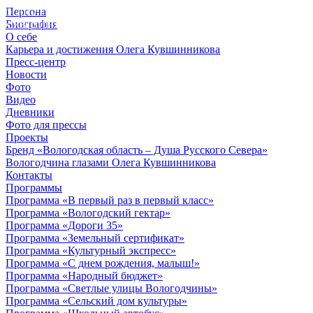
Персона
© 2012 - 2023,
Биография
КУВШИННИКОВ О.А.
О себе
Карьера и достижения Олега Кувшинникова
Пресс-центр
Новости
Фото
Видео
Дневники
Фото для прессы
Проекты
Бренд «Вологодская область – Душа Русского Севера»
Вологодчина глазами Олега Кувшинникова
Контакты
Программы
Программа «В первый раз в первый класс»
Программа «Вологодский гектар»
Программа «Дороги 35»
Программа «Земельный сертификат»
Программа «Культурный экспресс»
Программа «С днем рождения, малыш!»
Программа «Народный бюджет»
Программа «Светлые улицы Вологодчины»
Программа «Сельский дом культуры»