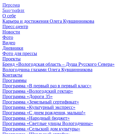
Персона
© 2012 - 2023,
Биография
КУВШИННИКОВ О.А.
О себе
Карьера и достижения Олега Кувшинникова
Пресс-центр
Новости
Фото
Видео
Дневники
Фото для прессы
Проекты
Бренд «Вологодская область – Душа Русского Севера»
Вологодчина глазами Олега Кувшинникова
Контакты
Программы
Программа «В первый раз в первый класс»
Программа «Вологодский гектар»
Программа «Дороги 35»
Программа «Земельный сертификат»
Программа «Культурный экспресс»
Программа «С днем рождения, малыш!»
Программа «Народный бюджет»
Программа «Светлые улицы Вологодчины»
Программа «Сельский дом культуры»