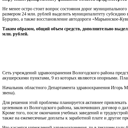
Не менее остро стоит вопрос состояния дорог муниципальног
размером 24 млн. рублей выделить муниципалитету субсидию в
Бурцево, а также восстановление автодороги «Марьинское-Ку
Таким образом, общий объем средств, дополнительно выделя
млн. рублей.
Сеть учреждений здравоохранения Вологодского района предст
акушерскими пунктами, 9 из которых являются опорными. План
Начальник областного Департамента здравоохранения Игорь Мак
звена).
Для решения этой проблемы планируется активнее привлекать 
целевиков из Вологодского района, заключивших договор о да
Кроме того, после окончания учебных заведений и трудоустро
также на ежемесячные доплаты к заработной плате и другие п
Что касается учреждений здравоохранения, то в текущем году