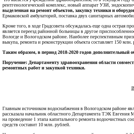
рентгенологический комплекс, новый аппарат УЗИ, эндоскопи
выделенная на ремонт объектов, закупку техники и оборудов
Ермаковской амбулаторий, поставка двух санитарных автомоби
Кроме того, в ходе Градсовета обсуждалась еще одна острая п
является переезд районной больницы в другое приспособленн
Вологде и Вологодском районе. Наиболее перспективным призн
выкупа, ремонта и реконструкции объекта составляет 150 млн. 
Таким образом, в период 2018-2020 годов дополнительный о
Поручение: Департаменту здравоохранения области совмест
ремонтных работ и закупкой техники.
В
Главным источником водоснабжения в Вологодском районе явля
рассказала начальник областного Департамента ТЭК Евгения М
на проведение 1 этапа капитального ремонта водоочистных со
средств составит 10 млн. рублей.