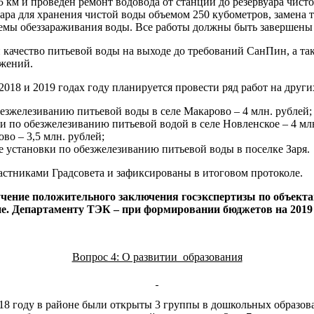
5 км и проведен ремонт водовода от станции до резервуара чист
вуара для хранения чистой воды объемом 250 кубометров, замена
темы обеззараживания воды. Все работы должны быть завершены 
и качество питьевой воды на выходе до требований СанПин, а т
ужений.
2018 и 2019 годах году планируется провести ряд работ на друг
езжелезиванию питьевой воды в селе Макарово – 4 млн. рублей;
 по обезжелезиванию питьевой водой в селе Новленское – 4 млн
во – 3,5 млн. рублей;
 установки по обезжелезиванию питьевой воды в поселке Заря.
стниками Градсовета и зафиксированы в итоговом протоколе.
учение положительного заключения госэкспертизы по объекта
. Департаменту ТЭК – при формировании бюджетов на 2019 и
Вопрос 4: О развитии образования
018 году в районе были открыты 3 группы в дошкольных образо