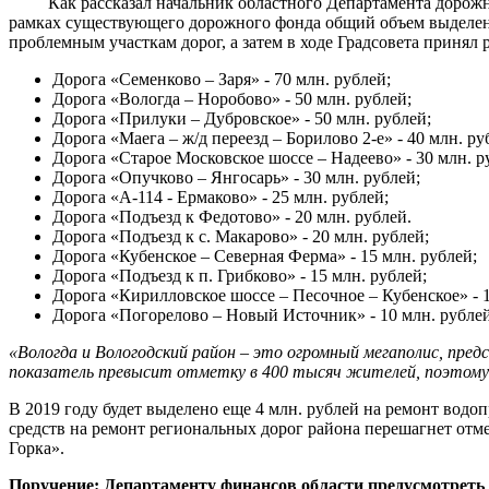
Как рассказал начальник областного Департамента дорожного
рамках существующего дорожного фонда общий объем выделенны
проблемным участкам дорог, а затем в ходе Градсовета принял 
Дорога «Семенково – Заря» - 70 млн. рублей;
Дорога «Вологда – Норобово» - 50 млн. рублей;
Дорога «Прилуки – Дубровское» - 50 млн. рублей;
Дорога «Маега – ж/д переезд – Борилово 2-е» - 40 млн. ру
Дорога «Старое Московское шоссе – Надеево» - 30 млн. р
Дорога «Опучково – Янгосарь» - 30 млн. рублей;
Дорога «А-114 - Ермаково» - 25 млн. рублей;
Дорога «Подъезд к Федотово» - 20 млн. рублей.
Дорога «Подъезд к с. Макарово» - 20 млн. рублей;
Дорога «Кубенское – Северная Ферма» - 15 млн. рублей;
Дорога «Подъезд к п. Грибково» - 15 млн. рублей;
Дорога «Кирилловское шоссе – Песочное – Кубенское» - 1
Дорога «Погорелово – Новый Источник» - 10 млн. рублей
«Вологда и Вологодский район – это огромный мегаполис, пре
показатель превысит отметку в 400 тысяч жителей, поэтому н
В 2019 году будет выделено еще 4 млн. рублей на ремонт водо
средств на ремонт региональных дорог района перешагнет отме
Горка».
Поручение: Департаменту финансов области предусмотреть 