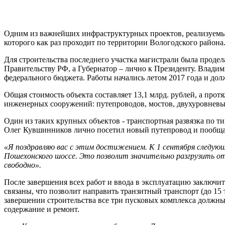
Одним из важнейших инфраструктурных проектов, реализуемых 
которого как раз проходит по территории Вологодского района
Для строительства последнего участка магистрали была продел
Правительству РФ, а Губернатор – лично к Президенту. Влад
федерального бюджета. Работы начались летом 2017 года и до
Общая стоимость объекта составляет 13,1 млрд. рублей, а прот
инженерных сооружений: путепроводов, мостов, двухуровневых
Один из таких крупных объектов - транспортная развязка по т
Олег Кувшинников лично посетил новый путепровод и пообщал
«Я поздравляю вас с этим достижением. К 1 сентября следую
Пошехонского шоссе. Это позволит значительно разгрузить о
свободно».
После завершения всех работ и ввода в эксплуатацию заключи
связаны, что позволит направить транзитный транспорт (до 15
завершении строительства все три пусковых комплекса должны
содержание и ремонт.