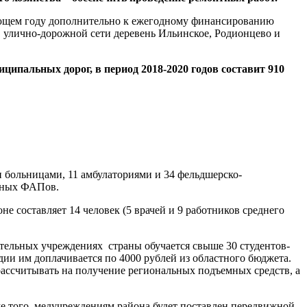
дующем году дополнительно к ежегодному финансированию
, улично-дорожной сети деревень Ильинское, Родионцево и
ипальных дорог, в период 2018-2020 годов составит 910
 больницами, 11 амбулаториями и 34 фельдшерско-
орных ФАПов.
 составляет 14 человек (5 врачей и 9 работников среднего
ательных учреждениях страны обучается свыше 30 студентов-
ии им доплачивается по 4000 рублей из областного бюджета.
рассчитывать на получение региональных подъемных средств, а
ме того, медучреждениям района будет поставлен передвижной