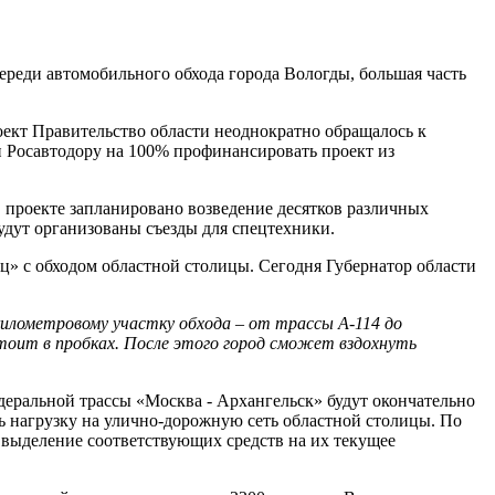
ереди автомобильного обхода города Вологды, большая часть
оект Правительство области неоднократно обращалось к
и Росавтодору на 100% профинансировать проект из
в проекте запланировано возведение десятков различных
удут организованы съезды для спецтехники.
ц» с обходом областной столицы. Сегодня Губернатор области
илометровому участку обхода – от трассы А-114 до
тоит в пробках. После этого город сможет вздохнуть
деральной трассы «Москва - Архангельск» будут окончательно
ть нагрузку на улично-дорожную сеть областной столицы. По
 выделение соответствующих средств на их текущее