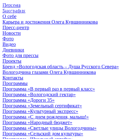
Персона
© 2012 - 2023,
Биография
КУВШИННИКОВ О.А.
О себе
Карьера и достижения Олега Кувшинникова
Пресс-центр
Новости
Фото
Видео
Дневники
Фото для прессы
Проекты
Бренд «Вологодская область – Душа Русского Севера»
Вологодчина глазами Олега Кувшинникова
Контакты
Программы
Программа «В первый раз в первый класс»
Программа «Вологодский гектар»
Программа «Дороги 35»
Программа «Земельный сертификат»
Программа «Культурный экспресс»
Программа «С днем рождения, малыш!»
Программа «Народный бюджет»
Программа «Светлые улицы Вологодчины»
Программа «Сельский дом культуры»