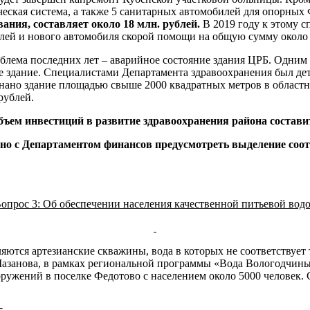
ческая система, а также 5 санитарных автомобилей для опорны
ания, составляет около 18 млн. рублей.
В 2019 году к этому 
лей и нового автомобиля скорой помощи на общую сумму около 7
роблема последних лет – аварийное состояние здания ЦРБ. Одни
ое здание. Специалистами Департамента здравоохранения был д
ано здание площадью свыше 2000 квадратных метров в областно
рублей.
бъем инвестиций в развитие здравоохранения района составит
но с Департаментом финансов предусмотреть выделение соот
опрос 3: Об обеспечении населения качественной питьевой вод
ются артезианские скважины, вода в которых не соответствует
азанова, в рамках региональной программы «Вода Вологодчины»
оружений в поселке Федотово с населением около 5000 человек