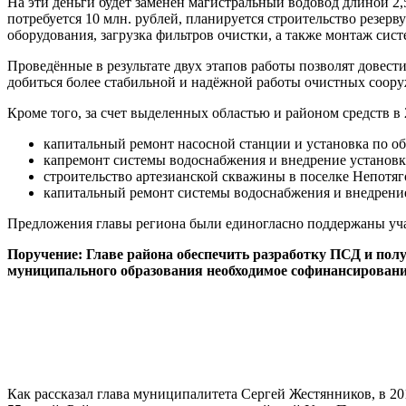
На эти деньги будет заменен магистральный водовод длиной 2,
потребуется 10 млн. рублей, планируется строительство резер
оборудования, загрузка фильтров очистки, а также монтаж сис
Проведённые в результате двух этапов работы позволят довест
добиться более стабильной и надёжной работы очистных соор
Кроме того, за счет выделенных областью и районом средств в 
капитальный ремонт насосной станции и установка по об
капремонт системы водоснабжения и внедрение установки
строительство артезианской скважины в поселке Непотяго
капитальный ремонт системы водоснабжения и внедрение
Предложения главы региона были единогласно поддержаны уча
Поручение: Главе района обеспечить разработку ПСД и пол
муниципального образования необходимое софинансирование
Как рассказал глава муниципалитета Сергей Жестянников, в 2