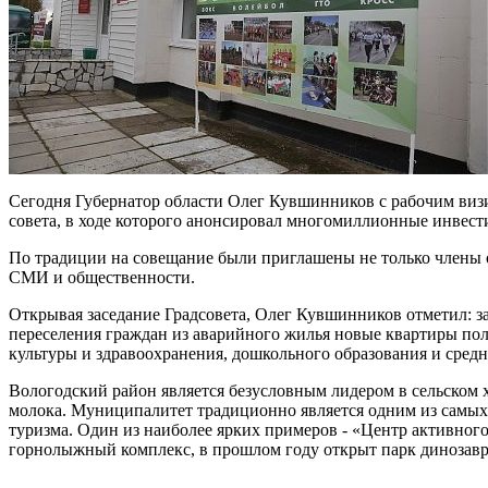
Сегодня Губернатор области Олег Кувшинников с рабочим визи
совета, в ходе которого анонсировал многомиллионные инвест
По традиции на совещание были приглашены не только члены 
СМИ и общественности.
Открывая заседание Градсовета, Олег Кувшинников отметил: з
переселения граждан из аварийного жилья новые квартиры по
культуры и здравоохранения, дошкольного образования и сре
Вологодский район является безусловным лидером в сельском хо
молока. Муниципалитет традиционно является одним из самых 
туризма. Один из наиболее ярких примеров - «Центр активного 
горнолыжный комплекс, в прошлом году открыт парк динозавро