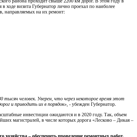
го района проходит свыше 2200 км дорог. В этом году в
в ходе визита Губернатор лично проехал по наиболее
тв, направляемых на их ремонт:
0 тысяч человек. Уверен, что через некоторое время этот
рог и приводить их в порядок»,
- убежден Губернатор.
асштабные инвестиции ожидаются и в 2020 году. Так, объем
йших магистралей, в числе которых дорога «Лесково – Дикая –
о хозяйства – обеспечить проведение ремонтных работ.