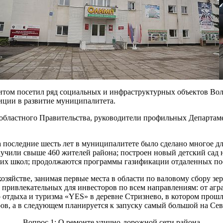
том посетил ряд социальных и инфраструктурных объектов Воло
иции в развитие муниципалитета.
областного Правительства, руководители профильных Департаме
а последние шесть лет в муниципалитете было сделано многое д
лучили свыше 460 жителей района; построен новый детский сад 
дних школ; продолжаются программы газификации отдаленных по
зяйстве, занимая первые места в области по валовому сбору зер
привлекательных для инвесторов по всем направлениям: от агра
отдыха и туризма «YES» в деревне Стризнево, в котором прошло 
в, а в следующем планируется к запуску самый большой на Сев
Вопрос 1: О ремонте улично-дорожной сети района