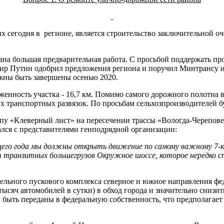
сегодня в регионе, является строительство заключительной оч
.
ана большая предварительная работа. С просьбой поддержать пр
имир Путин одобрил предложения региона и поручил Минтрансу 
лжны быть завершены осенью 2020.
яженность участка - 16,7 км. Помимо самого дорожного полотна 
 транспортных развязок. По просьбам сельхозпроизводителей б
ипу «Клеверный лист» на пересечении трассы «Вологда-Черепове
ся с представителями генподрядной организации:
щего года мы должны открыть движение по самому важному 7-к
т транзитных большегрузов Окружное шоссе, которое нередко с
тельного пускового комплекса северное и южное направления фе
 тысяч автомобилей в сутки) в обход города и значительно снизи
 быть переданы в федеральную собственность, что предполагает