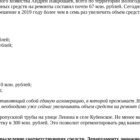
 хозяйства Андрей Накрошаев, всего по территории Вологодско
х средств на ремонты составил почти 67 млн. рублей. Сегодня 
решение в 2019 году более чем в семь раз увеличить объем средс
блей;
ублей;
0 млн. рублей;
;
дставляющий собой единую агломерацию, в которой проживает 38
еобходимо уже сейчас увеличивать объем средств на ремонт до
пропускной трубы на улице Ленина в селе Кубенское. Не менее м
тку в 300 млн. рублей. Это позволит отремонтировать ряд важне
выделение соответствующих средств, Департаменту дорожног