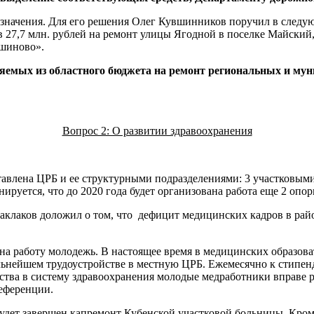
о значения. Для его решения Олег Кувшинников поручил в сле
 27,7 млн. рублей на ремонт улицы Ягодной в поселке Майский
вшиново».
емых из областного бюджета на ремонт региональных и муниц
Вопрос 2: О развитии здравоохранения
авлена ЦРБ и ее структурными подразделениями: 3 участковыми
ируется, что до 2020 года будет организована работа еще 2 оп
лаков доложил о том, что дефицит медицинских кадров в районе
на работу молодежь. В настоящее время в медицинских образов
льнейшем трудоустройстве в местную ЦРБ. Ежемесячно к стипенд
йства в систему здравоохранения молодые медработники вправе 
референции.
 будет завершен капремонт Кубенской участковой больницы. Кро