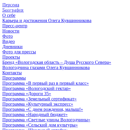
Персона
© 2012 - 2023,
Биография
КУВШИННИКОВ О.А.
О себе
Карьера и достижения Олега Кувшинникова
Пресс-центр
Новости
Фото
Видео
Дневники
Фото для прессы
Проекты
Бренд «Вологодская область – Душа Русского Севера»
Вологодчина глазами Олега Кувшинникова
Контакты
Программы
Программа «В первый раз в первый класс»
Программа «Вологодский гектар»
Программа «Дороги 35»
Программа «Земельный сертификат»
Программа «Культурный экспресс»
Программа «С днем рождения, малыш!»
Программа «Народный бюджет»
Программа «Светлые улицы Вологодчины»
Программа «Сельский дом культуры»