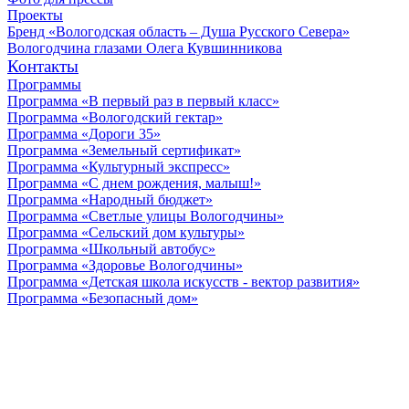
Проекты
Бренд «Вологодская область – Душа Русского Севера»
Вологодчина глазами Олега Кувшинникова
Контакты
Программы
Программа «В первый раз в первый класс»
Программа «Вологодский гектар»
Программа «Дороги 35»
Программа «Земельный сертификат»
Программа «Культурный экспресс»
Программа «С днем рождения, малыш!»
Программа «Народный бюджет»
Программа «Светлые улицы Вологодчины»
Программа «Сельский дом культуры»
Программа «Школьный автобус»
Программа «Здоровье Вологодчины»
Программа «Детская школа искусств - вектор развития»
Программа «Безопасный дом»