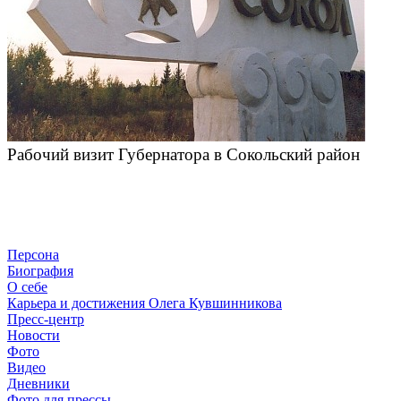
Рабочий визит Губернатора в Сокольский район
Персона
Биография
О себе
Карьера и достижения Олега Кувшинникова
Пресс-центр
Новости
Фото
Видео
Дневники
Фото для прессы