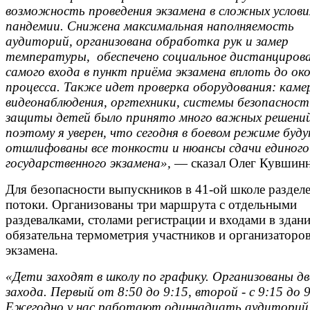
возможность проведения экзамена в сложных услови
пандемии. Снижена максимальная наполняемость
аудиторий, организована обработка рук и замер
температуры, обеспечено социальное дистанцирова
самого входа в пункт приёма экзамена вплоть до ок
процесса. Также идет проверка оборудования: каме
видеонаблюдения, оргтехники, системы безопасност
защиты детей было принято много важных решений
поэтому я уверен, что сегодня в боевом режиме буд
отшлифованы все тонкости и нюансы сдачи единого
государственного экзамена»,
— сказал Олег Кувшинн
Для безопасности выпускников в 41-ой школе раздел
потоки. Организованы три маршрута с отдельными
раздевалками, столами регистрации и входами в здани
обязательна термометрия участников и организаторо
экзамена.
«Дети заходят в школу по графику. Организованы д
захода. Первый от 8:50 до 9:15, второй - с 9:15 до 9
Ежегодно у нас работают одиннадцать аудиторий.