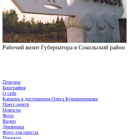
Рабочий визит Губернатора в Сокольский район
Персона
Биография
О себе
Карьера и достижения Олега Кувшинникова
Пресс-центр
Новости
Фото
Видео
Дневники
Фото для прессы
Проекты