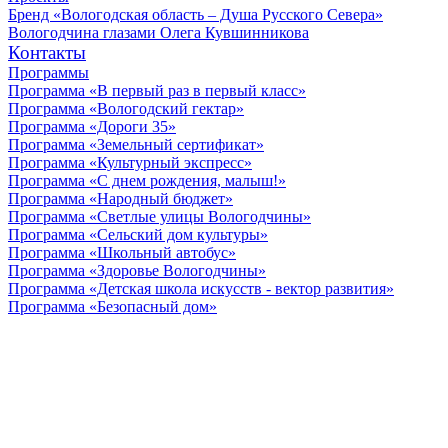
Бренд «Вологодская область – Душа Русского Севера»
Вологодчина глазами Олега Кувшинникова
Контакты
Программы
Программа «В первый раз в первый класс»
Программа «Вологодский гектар»
Программа «Дороги 35»
Программа «Земельный сертификат»
Программа «Культурный экспресс»
Программа «С днем рождения, малыш!»
Программа «Народный бюджет»
Программа «Светлые улицы Вологодчины»
Программа «Сельский дом культуры»
Программа «Школьный автобус»
Программа «Здоровье Вологодчины»
Программа «Детская школа искусств - вектор развития»
Программа «Безопасный дом»