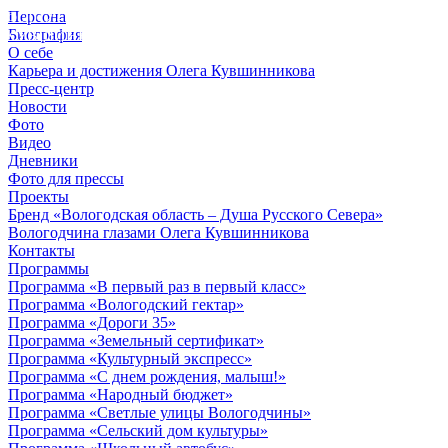
Персона
© 2012 - 2023,
Биография
КУВШИННИКОВ О.А.
О себе
Карьера и достижения Олега Кувшинникова
Пресс-центр
Новости
Фото
Видео
Дневники
Фото для прессы
Проекты
Бренд «Вологодская область – Душа Русского Севера»
Вологодчина глазами Олега Кувшинникова
Контакты
Программы
Программа «В первый раз в первый класс»
Программа «Вологодский гектар»
Программа «Дороги 35»
Программа «Земельный сертификат»
Программа «Культурный экспресс»
Программа «С днем рождения, малыш!»
Программа «Народный бюджет»
Программа «Светлые улицы Вологодчины»
Программа «Сельский дом культуры»