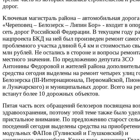
дорог.
Ключевая магистраль района – автомобильная дорога
«Череповец – Белозерск – Липин Бор» - входит в оп
сеть дорог Российской Федерации. В текущем году р
нацпроекта БКД на ней был произведен ремонт самог
проблемного участка длиной 6,4 км и стоимостью с
млн рублей. Не остались в стороне и вопросы ремонт
местного значения. По предложению депутата ЗСО
Антонины Федоровой и жителей района дополнитель
средства сегодня выделены на ремонт четырех улиц г
Белозерска (III-Интернационала, Первомайской, Пион
и Луначарского) и муниципальных дорог. Всего на р
встанут более 10 дорожных объектов.
Пятая часть всех обращений белозеров посвящена во
здравоохранения, поэтому этой теме также было уде
пристальное внимание. По предложению старост сель
поседений сегодня выделены средства на приобретен
модульных ФАПов (Гулинский и Глушковский) и
санитарного автомобиля. Кроме того, решением Град