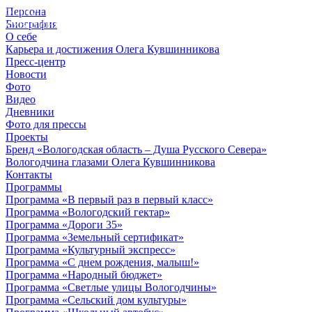
Персона
© 2012 - 2023,
Биография
КУВШИННИКОВ О.А.
О себе
Карьера и достижения Олега Кувшинникова
Пресс-центр
Новости
Фото
Видео
Дневники
Фото для прессы
Проекты
Бренд «Вологодская область – Душа Русского Севера»
Вологодчина глазами Олега Кувшинникова
Контакты
Программы
Программа «В первый раз в первый класс»
Программа «Вологодский гектар»
Программа «Дороги 35»
Программа «Земельный сертификат»
Программа «Культурный экспресс»
Программа «С днем рождения, малыш!»
Программа «Народный бюджет»
Программа «Светлые улицы Вологодчины»
Программа «Сельский дом культуры»