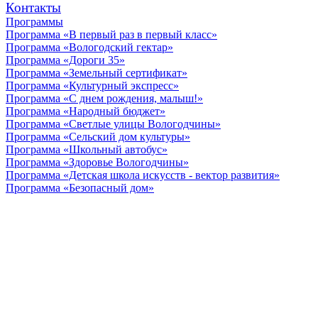
Контакты
Программы
Программа «В первый раз в первый класс»
Программа «Вологодский гектар»
Программа «Дороги 35»
Программа «Земельный сертификат»
Программа «Культурный экспресс»
Программа «С днем рождения, малыш!»
Программа «Народный бюджет»
Программа «Светлые улицы Вологодчины»
Программа «Сельский дом культуры»
Программа «Школьный автобус»
Программа «Здоровье Вологодчины»
Программа «Детская школа искусств - вектор развития»
Программа «Безопасный дом»