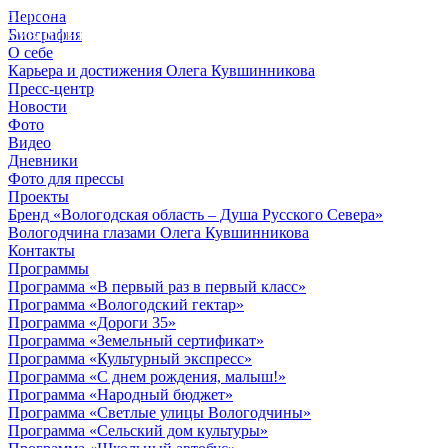
Персона
© 2012 - 2023,
Биография
КУВШИННИКОВ О.А.
О себе
Карьера и достижения Олега Кувшинникова
Пресс-центр
Новости
Фото
Видео
Дневники
Фото для прессы
Проекты
Бренд «Вологодская область – Душа Русского Севера»
Вологодчина глазами Олега Кувшинникова
Контакты
Программы
Программа «В первый раз в первый класс»
Программа «Вологодский гектар»
Программа «Дороги 35»
Программа «Земельный сертификат»
Программа «Культурный экспресс»
Программа «С днем рождения, малыш!»
Программа «Народный бюджет»
Программа «Светлые улицы Вологодчины»
Программа «Сельский дом культуры»