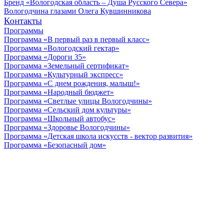
Бренд «Вологодская область – Душа Русского Севера»
Вологодчина глазами Олега Кувшинникова
Контакты
Программы
Программа «В первый раз в первый класс»
Программа «Вологодский гектар»
Программа «Дороги 35»
Программа «Земельный сертификат»
Программа «Культурный экспресс»
Программа «С днем рождения, малыш!»
Программа «Народный бюджет»
Программа «Светлые улицы Вологодчины»
Программа «Сельский дом культуры»
Программа «Школьный автобус»
Программа «Здоровье Вологодчины»
Программа «Детская школа искусств - вектор развития»
Программа «Безопасный дом»