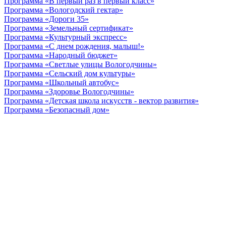
Программа «В первый раз в первый класс»
Программа «Вологодский гектар»
Программа «Дороги 35»
Программа «Земельный сертификат»
Программа «Культурный экспресс»
Программа «С днем рождения, малыш!»
Программа «Народный бюджет»
Программа «Светлые улицы Вологодчины»
Программа «Сельский дом культуры»
Программа «Школьный автобус»
Программа «Здоровье Вологодчины»
Программа «Детская школа искусств - вектор развития»
Программа «Безопасный дом»