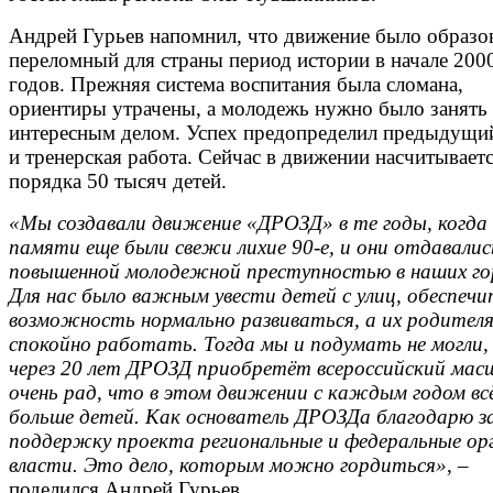
Андрей Гурьев напомнил, что движение было образо
переломный для страны период истории в начале 200
годов. Прежняя система воспитания была сломана,
ориентиры утрачены, а молодежь нужно было занять
интересным делом. Успех предопределил предыдущи
и тренерская работа. Сейчас в движении насчитывает
порядка 50 тысяч детей.
«Мы создавали движение «ДРОЗД» в те годы, когда 
памяти еще были свежи лихие 90-е, и они отдавалис
повышенной молодежной преступностью в наших го
Для нас было важным увести детей с улиц, обеспеч
возможность нормально развиваться, а их родител
спокойно работать. Тогда мы и подумать не могли,
через 20 лет ДРОЗД приобретёт всероссийский мас
очень рад, что в этом движении с каждым годом вс
больше детей. Как основатель ДРОЗДа благодарю з
поддержку проекта региональные и федеральные ор
власти. Это дело, которым можно гордиться»
, –
поделился Андрей Гурьев.