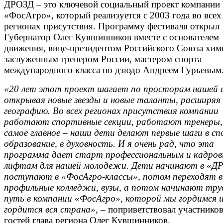
ДРОЗД – это ключевой социальный проект компании
«ФосАгро», который реализуется с 2003 года во всех
регионах присутствия. Программу фестиваля открыл
Губернатор Олег Кувшинников вместе с основателем
движения, вице-президентом Российского Союза хим
заслуженным тренером России, мастером спорта
международного класса по дзюдо Андреем Гурьевы
«20 лет этот проект шагает по просторам нашей 
открывая новые звезды и новые таланты, расширяя
географию. Во всех регионах присутствия компании
работают спортивные секции, работают тренеры,
самое главное – наши дети делают первые шаги в сп
образование, в духовность. И я очень рад, что эта
программа дает старт профессиональным и кадро
лифтам для нашей молодежи. Дети начинают в «Д
поступают в «ФосАгро-классы», потом переходят в
профильные колледжи, вузы, а потом начинают тру
путь в компании «ФосАгро», которой мы гордимся 
гордится вся страна»,
– поприветствовал участников
гостей глава региона Олег Кувшинников.