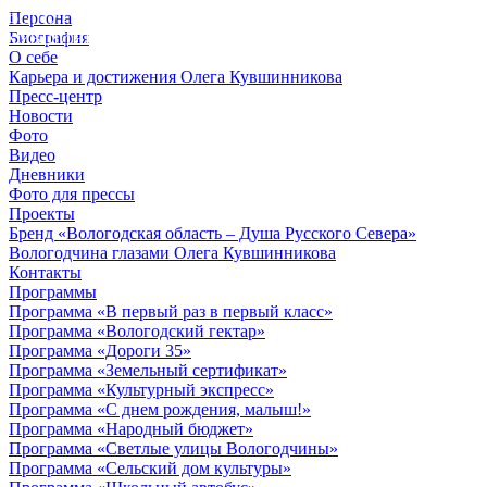
Персона
© 2012 - 2023,
Биография
КУВШИННИКОВ О.А.
О себе
Карьера и достижения Олега Кувшинникова
Пресс-центр
Новости
Фото
Видео
Дневники
Фото для прессы
Проекты
Бренд «Вологодская область – Душа Русского Севера»
Вологодчина глазами Олега Кувшинникова
Контакты
Программы
Программа «В первый раз в первый класс»
Программа «Вологодский гектар»
Программа «Дороги 35»
Программа «Земельный сертификат»
Программа «Культурный экспресс»
Программа «С днем рождения, малыш!»
Программа «Народный бюджет»
Программа «Светлые улицы Вологодчины»
Программа «Сельский дом культуры»