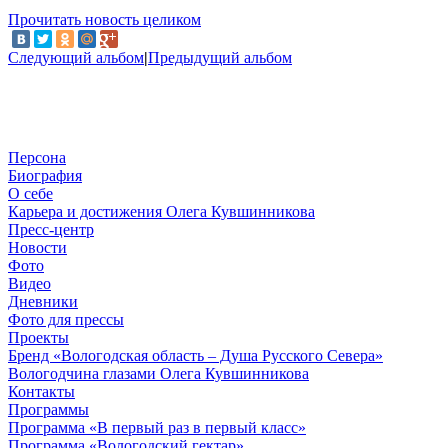
Прочитать новость целиком
Следующий альбом
|
Предыдущий альбом
Персона
Биография
О себе
Карьера и достижения Олега Кувшинникова
Пресс-центр
Новости
Фото
Видео
Дневники
Фото для прессы
Проекты
Бренд «Вологодская область – Душа Русского Севера»
Вологодчина глазами Олега Кувшинникова
Контакты
Программы
Программа «В первый раз в первый класс»
Программа «Вологодский гектар»