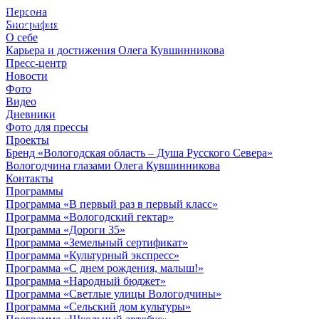
Персона
© 2012 - 2023,
Биография
КУВШИННИКОВ О.А.
О себе
Карьера и достижения Олега Кувшинникова
Пресс-центр
Новости
Фото
Видео
Дневники
Фото для прессы
Проекты
Бренд «Вологодская область – Душа Русского Севера»
Вологодчина глазами Олега Кувшинникова
Контакты
Программы
Программа «В первый раз в первый класс»
Программа «Вологодский гектар»
Программа «Дороги 35»
Программа «Земельный сертификат»
Программа «Культурный экспресс»
Программа «С днем рождения, малыш!»
Программа «Народный бюджет»
Программа «Светлые улицы Вологодчины»
Программа «Сельский дом культуры»