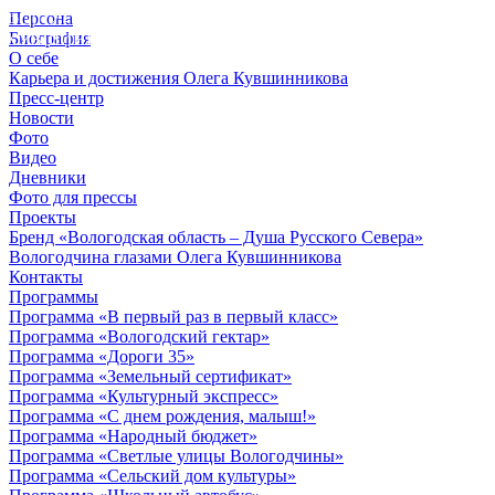
Персона
© 2012 - 2023,
Биография
КУВШИННИКОВ О.А.
О себе
Карьера и достижения Олега Кувшинникова
Пресс-центр
Новости
Фото
Видео
Дневники
Фото для прессы
Проекты
Бренд «Вологодская область – Душа Русского Севера»
Вологодчина глазами Олега Кувшинникова
Контакты
Программы
Программа «В первый раз в первый класс»
Программа «Вологодский гектар»
Программа «Дороги 35»
Программа «Земельный сертификат»
Программа «Культурный экспресс»
Программа «С днем рождения, малыш!»
Программа «Народный бюджет»
Программа «Светлые улицы Вологодчины»
Программа «Сельский дом культуры»