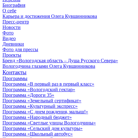
Биография
О себе
Карьера и достижения Олега Кувшинникова
Пресс-центр
Новости
Фото
Видео
Дневники
Фото для прессы
Проекты
Бренд «Вологодская область – Душа Русского Севера»
Вологодчина глазами Олега Кувшинникова
Контакты
Программы
Программа «В первый раз в первый класс»
Программа «Вологодский гектар»
Программа «Дороги 35»
Программа «Земельный сертификат»
Программа «Культурный экспресс»
Программа «С днем рождения, малыш!»
Программа «Народный бюджет»
Программа «Светлые улицы Вологодчины»
Программа «Сельский дом культуры»
Программа «Школьный автобус»