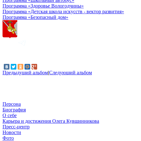
Программа «Школьный автобус»
Программа «Здоровье Вологодчины»
Программа «Детская школа искусств - вектор развития»
Программа «Безопасный дом»
Предыдущий альбом
|
Следующий альбом
Персона
Биография
О себе
Карьера и достижения Олега Кувшинникова
Пресс-центр
Новости
Фото