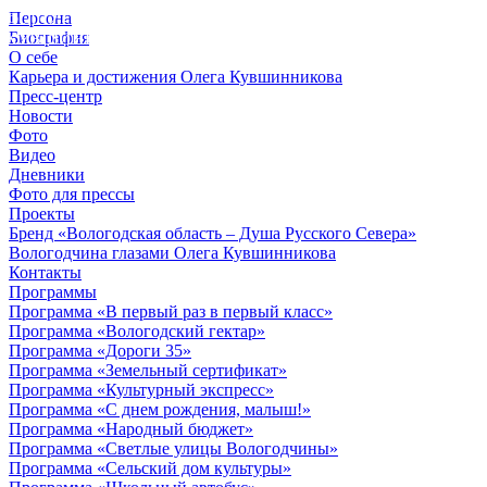
Персона
© 2012 - 2023,
Биография
КУВШИННИКОВ О.А.
О себе
Карьера и достижения Олега Кувшинникова
Пресс-центр
Новости
Фото
Видео
Дневники
Фото для прессы
Проекты
Бренд «Вологодская область – Душа Русского Севера»
Вологодчина глазами Олега Кувшинникова
Контакты
Программы
Программа «В первый раз в первый класс»
Программа «Вологодский гектар»
Программа «Дороги 35»
Программа «Земельный сертификат»
Программа «Культурный экспресс»
Программа «С днем рождения, малыш!»
Программа «Народный бюджет»
Программа «Светлые улицы Вологодчины»
Программа «Сельский дом культуры»