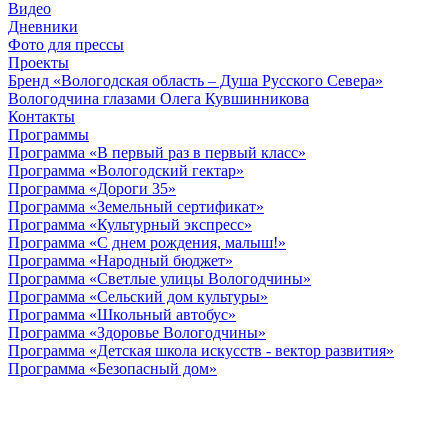
Видео
Дневники
Фото для прессы
Проекты
Бренд «Вологодская область – Душа Русского Севера»
Вологодчина глазами Олега Кувшинникова
Контакты
Программы
Программа «В первый раз в первый класс»
Программа «Вологодский гектар»
Программа «Дороги 35»
Программа «Земельный сертификат»
Программа «Культурный экспресс»
Программа «С днем рождения, малыш!»
Программа «Народный бюджет»
Программа «Светлые улицы Вологодчины»
Программа «Сельский дом культуры»
Программа «Школьный автобус»
Программа «Здоровье Вологодчины»
Программа «Детская школа искусств - вектор развития»
Программа «Безопасный дом»