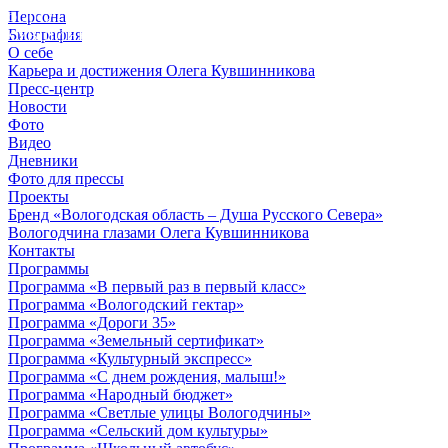
Персона
© 2012 - 2023,
Биография
КУВШИННИКОВ О.А.
О себе
Карьера и достижения Олега Кувшинникова
Пресс-центр
Новости
Фото
Видео
Дневники
Фото для прессы
Проекты
Бренд «Вологодская область – Душа Русского Севера»
Вологодчина глазами Олега Кувшинникова
Контакты
Программы
Программа «В первый раз в первый класс»
Программа «Вологодский гектар»
Программа «Дороги 35»
Программа «Земельный сертификат»
Программа «Культурный экспресс»
Программа «С днем рождения, малыш!»
Программа «Народный бюджет»
Программа «Светлые улицы Вологодчины»
Программа «Сельский дом культуры»