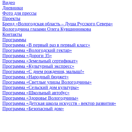
Видео
Дневники
Фото для прессы
Проекты
Бренд «Вологодская область – Душа Русского Севера»
Вологодчина глазами Олега Кувшинникова
Контакты
Программы
Программа «В первый раз в первый класс»
Программа «Вологодский гектар»
Программа «Дороги 35»
Программа «Земельный сертификат»
Программа «Культурный экспресс»
Программа «С днем рождения, малыш!»
Программа «Народный бюджет»
Программа «Светлые улицы Вологодчины»
Программа «Сельский дом культуры»
Программа «Школьный автобус»
Программа «Здоровье Вологодчины»
Программа «Детская школа искусств - вектор развития»
Программа «Безопасный дом»