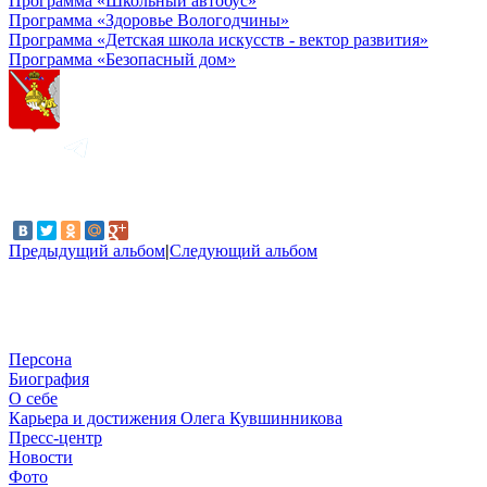
Программа «Школьный автобус»
Программа «Здоровье Вологодчины»
Программа «Детская школа искусств - вектор развития»
Программа «Безопасный дом»
Предыдущий альбом
|
Следующий альбом
Персона
Биография
О себе
Карьера и достижения Олега Кувшинникова
Пресс-центр
Новости
Фото