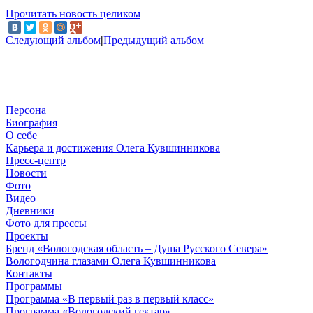
Прочитать новость целиком
Следующий альбом
|
Предыдущий альбом
Персона
Биография
О себе
Карьера и достижения Олега Кувшинникова
Пресс-центр
Новости
Фото
Видео
Дневники
Фото для прессы
Проекты
Бренд «Вологодская область – Душа Русского Севера»
Вологодчина глазами Олега Кувшинникова
Контакты
Программы
Программа «В первый раз в первый класс»
Программа «Вологодский гектар»