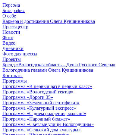
Персона
© 2012 - 2023,
Биография
КУВШИННИКОВ О.А.
О себе
Карьера и достижения Олега Кувшинникова
Пресс-центр
Новости
Фото
Видео
Дневники
Фото для прессы
Проекты
Бренд «Вологодская область – Душа Русского Севера»
Вологодчина глазами Олега Кувшинникова
Контакты
Программы
Программа «В первый раз в первый класс»
Программа «Вологодский гектар»
Программа «Дороги 35»
Программа «Земельный сертификат»
Программа «Культурный экспресс»
Программа «С днем рождения, малыш!»
Программа «Народный бюджет»
Программа «Светлые улицы Вологодчины»
Программа «Сельский дом культуры»