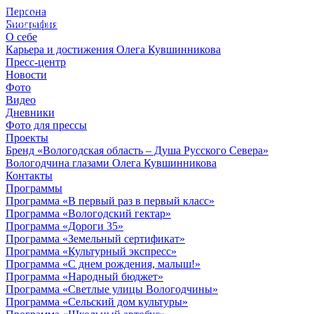
Персона
© 2012 - 2023,
Биография
КУВШИННИКОВ О.А.
О себе
Карьера и достижения Олега Кувшинникова
Пресс-центр
Новости
Фото
Видео
Дневники
Фото для прессы
Проекты
Бренд «Вологодская область – Душа Русского Севера»
Вологодчина глазами Олега Кувшинникова
Контакты
Программы
Программа «В первый раз в первый класс»
Программа «Вологодский гектар»
Программа «Дороги 35»
Программа «Земельный сертификат»
Программа «Культурный экспресс»
Программа «С днем рождения, малыш!»
Программа «Народный бюджет»
Программа «Светлые улицы Вологодчины»
Программа «Сельский дом культуры»