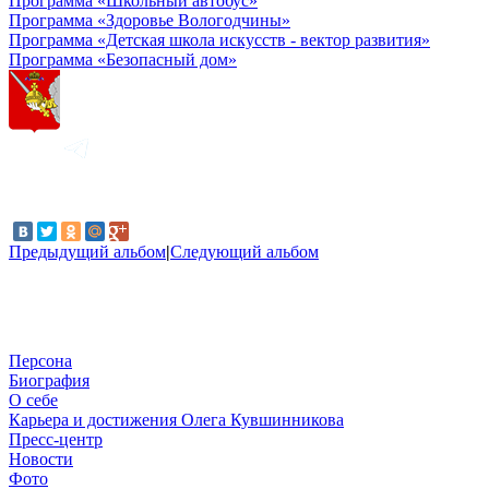
Программа «Школьный автобус»
Программа «Здоровье Вологодчины»
Программа «Детская школа искусств - вектор развития»
Программа «Безопасный дом»
Предыдущий альбом
|
Следующий альбом
Персона
Биография
О себе
Карьера и достижения Олега Кувшинникова
Пресс-центр
Новости
Фото