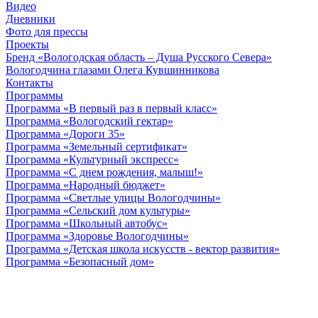
Видео
Дневники
Фото для прессы
Проекты
Бренд «Вологодская область – Душа Русского Севера»
Вологодчина глазами Олега Кувшинникова
Контакты
Программы
Программа «В первый раз в первый класс»
Программа «Вологодский гектар»
Программа «Дороги 35»
Программа «Земельный сертификат»
Программа «Культурный экспресс»
Программа «С днем рождения, малыш!»
Программа «Народный бюджет»
Программа «Светлые улицы Вологодчины»
Программа «Сельский дом культуры»
Программа «Школьный автобус»
Программа «Здоровье Вологодчины»
Программа «Детская школа искусств - вектор развития»
Программа «Безопасный дом»