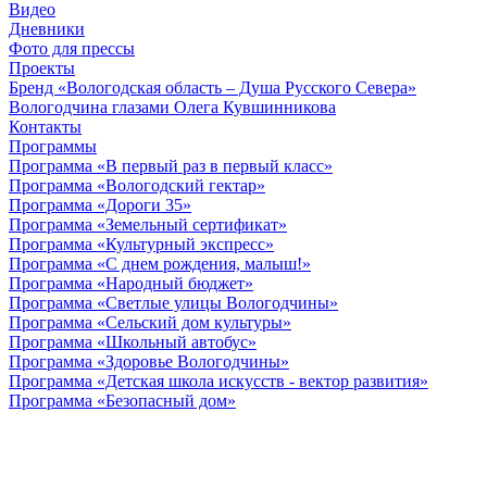
Видео
Дневники
Фото для прессы
Проекты
Бренд «Вологодская область – Душа Русского Севера»
Вологодчина глазами Олега Кувшинникова
Контакты
Программы
Программа «В первый раз в первый класс»
Программа «Вологодский гектар»
Программа «Дороги 35»
Программа «Земельный сертификат»
Программа «Культурный экспресс»
Программа «С днем рождения, малыш!»
Программа «Народный бюджет»
Программа «Светлые улицы Вологодчины»
Программа «Сельский дом культуры»
Программа «Школьный автобус»
Программа «Здоровье Вологодчины»
Программа «Детская школа искусств - вектор развития»
Программа «Безопасный дом»