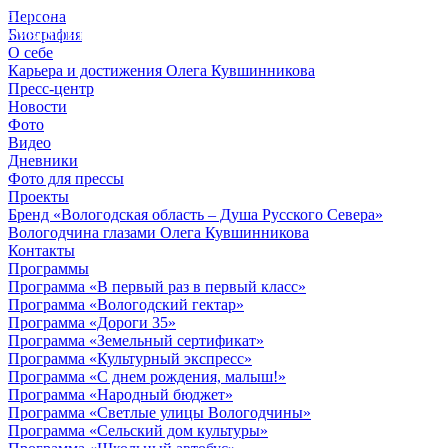
Персона
© 2012 - 2023,
Биография
КУВШИННИКОВ О.А.
О себе
Карьера и достижения Олега Кувшинникова
Пресс-центр
Новости
Фото
Видео
Дневники
Фото для прессы
Проекты
Бренд «Вологодская область – Душа Русского Севера»
Вологодчина глазами Олега Кувшинникова
Контакты
Программы
Программа «В первый раз в первый класс»
Программа «Вологодский гектар»
Программа «Дороги 35»
Программа «Земельный сертификат»
Программа «Культурный экспресс»
Программа «С днем рождения, малыш!»
Программа «Народный бюджет»
Программа «Светлые улицы Вологодчины»
Программа «Сельский дом культуры»