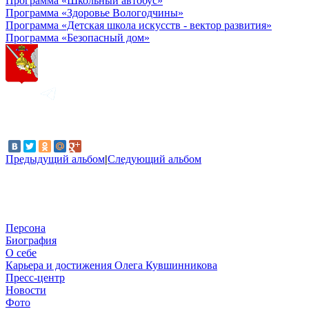
Программа «Школьный автобус»
Программа «Здоровье Вологодчины»
Программа «Детская школа искусств - вектор развития»
Программа «Безопасный дом»
Предыдущий альбом
|
Следующий альбом
Персона
Биография
О себе
Карьера и достижения Олега Кувшинникова
Пресс-центр
Новости
Фото