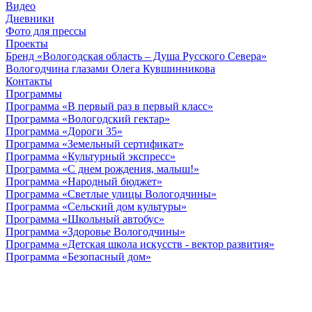
Видео
Дневники
Фото для прессы
Проекты
Бренд «Вологодская область – Душа Русского Севера»
Вологодчина глазами Олега Кувшинникова
Контакты
Программы
Программа «В первый раз в первый класс»
Программа «Вологодский гектар»
Программа «Дороги 35»
Программа «Земельный сертификат»
Программа «Культурный экспресс»
Программа «С днем рождения, малыш!»
Программа «Народный бюджет»
Программа «Светлые улицы Вологодчины»
Программа «Сельский дом культуры»
Программа «Школьный автобус»
Программа «Здоровье Вологодчины»
Программа «Детская школа искусств - вектор развития»
Программа «Безопасный дом»