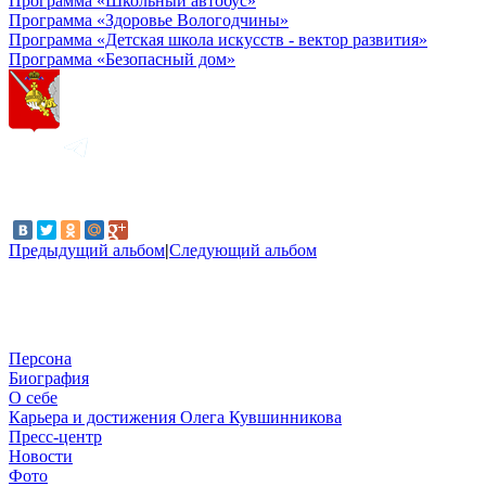
Программа «Школьный автобус»
Программа «Здоровье Вологодчины»
Программа «Детская школа искусств - вектор развития»
Программа «Безопасный дом»
Предыдущий альбом
|
Следующий альбом
Персона
Биография
О себе
Карьера и достижения Олега Кувшинникова
Пресс-центр
Новости
Фото