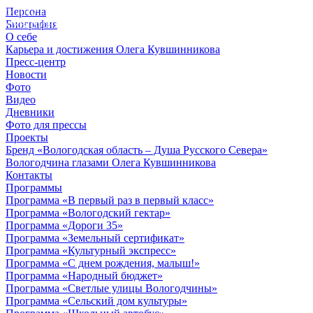
Персона
© 2012 - 2023,
Биография
КУВШИННИКОВ О.А.
О себе
Карьера и достижения Олега Кувшинникова
Пресс-центр
Новости
Фото
Видео
Дневники
Фото для прессы
Проекты
Бренд «Вологодская область – Душа Русского Севера»
Вологодчина глазами Олега Кувшинникова
Контакты
Программы
Программа «В первый раз в первый класс»
Программа «Вологодский гектар»
Программа «Дороги 35»
Программа «Земельный сертификат»
Программа «Культурный экспресс»
Программа «С днем рождения, малыш!»
Программа «Народный бюджет»
Программа «Светлые улицы Вологодчины»
Программа «Сельский дом культуры»