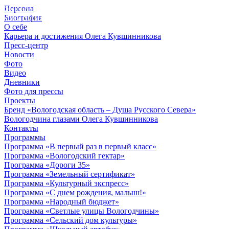
Персона
© 2012 - 2023,
Биография
КУВШИННИКОВ О.А.
О себе
Карьера и достижения Олега Кувшинникова
Пресс-центр
Новости
Фото
Видео
Дневники
Фото для прессы
Проекты
Бренд «Вологодская область – Душа Русского Севера»
Вологодчина глазами Олега Кувшинникова
Контакты
Программы
Программа «В первый раз в первый класс»
Программа «Вологодский гектар»
Программа «Дороги 35»
Программа «Земельный сертификат»
Программа «Культурный экспресс»
Программа «С днем рождения, малыш!»
Программа «Народный бюджет»
Программа «Светлые улицы Вологодчины»
Программа «Сельский дом культуры»