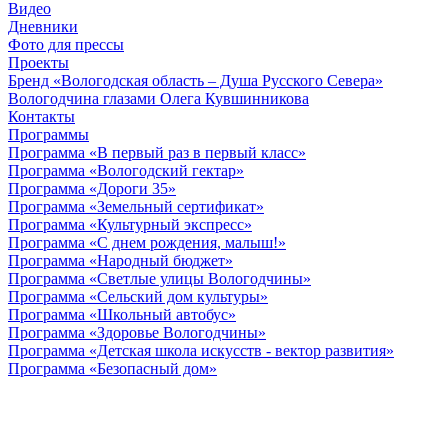
Видео
Дневники
Фото для прессы
Проекты
Бренд «Вологодская область – Душа Русского Севера»
Вологодчина глазами Олега Кувшинникова
Контакты
Программы
Программа «В первый раз в первый класс»
Программа «Вологодский гектар»
Программа «Дороги 35»
Программа «Земельный сертификат»
Программа «Культурный экспресс»
Программа «С днем рождения, малыш!»
Программа «Народный бюджет»
Программа «Светлые улицы Вологодчины»
Программа «Сельский дом культуры»
Программа «Школьный автобус»
Программа «Здоровье Вологодчины»
Программа «Детская школа искусств - вектор развития»
Программа «Безопасный дом»