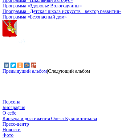
Программа «Школьный автобус»
Программа «Здоровье Вологодчины»
Программа «Детская школа искусств - вектор развития»
Программа «Безопасный дом»
Предыдущий альбом
|
Следующий альбом
Персона
Биография
О себе
Карьера и достижения Олега Кувшинникова
Пресс-центр
Новости
Фото