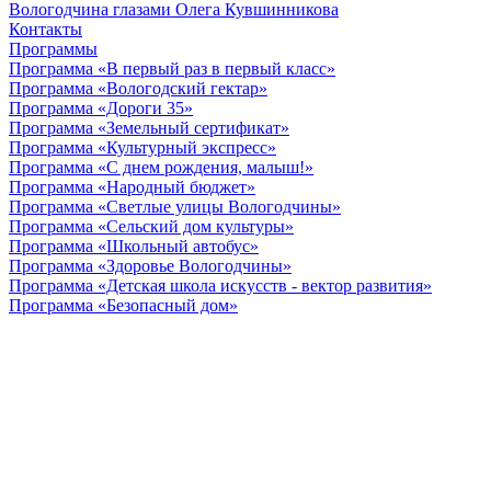
Вологодчина глазами Олега Кувшинникова
Контакты
Программы
Программа «В первый раз в первый класс»
Программа «Вологодский гектар»
Программа «Дороги 35»
Программа «Земельный сертификат»
Программа «Культурный экспресс»
Программа «С днем рождения, малыш!»
Программа «Народный бюджет»
Программа «Светлые улицы Вологодчины»
Программа «Сельский дом культуры»
Программа «Школьный автобус»
Программа «Здоровье Вологодчины»
Программа «Детская школа искусств - вектор развития»
Программа «Безопасный дом»