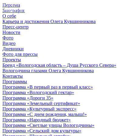
Персона
© 2012 - 2023,
Биография
КУВШИННИКОВ О.А.
О себе
Карьера и достижения Олега Кувшинникова
Пресс-центр
Новости
Фото
Видео
Дневники
Фото для прессы
Проекты
Бренд «Вологодская область – Душа Русского Севера»
Вологодчина глазами Олега Кувшинникова
Контакты
Программы
Программа «В первый раз в первый класс»
Программа «Вологодский гектар»
Программа «Дороги 35»
Программа «Земельный сертификат»
Программа «Культурный экспресс»
Программа «С днем рождения, малыш!»
Программа «Народный бюджет»
Программа «Светлые улицы Вологодчины»
Программа «Сельский дом культуры»