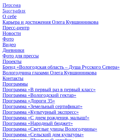
Персона
© 2012 - 2023,
Биография
КУВШИННИКОВ О.А.
О себе
Карьера и достижения Олега Кувшинникова
Пресс-центр
Новости
Фото
Видео
Дневники
Фото для прессы
Проекты
Бренд «Вологодская область – Душа Русского Севера»
Вологодчина глазами Олега Кувшинникова
Контакты
Программы
Программа «В первый раз в первый класс»
Программа «Вологодский гектар»
Программа «Дороги 35»
Программа «Земельный сертификат»
Программа «Культурный экспресс»
Программа «С днем рождения, малыш!»
Программа «Народный бюджет»
Программа «Светлые улицы Вологодчины»
Программа «Сельский дом культуры»