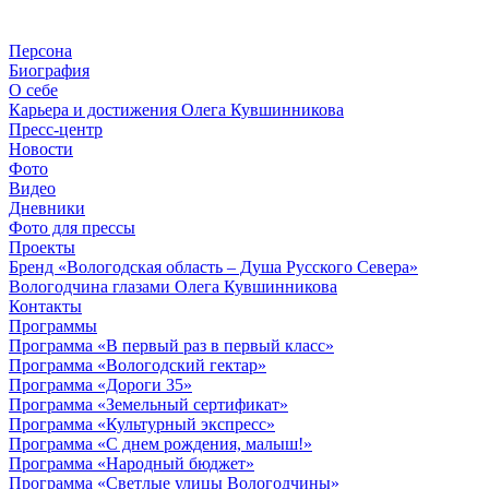
Персона
Биография
О себе
Карьера и достижения Олега Кувшинникова
Пресс-центр
Новости
Фото
Видео
Дневники
Фото для прессы
Проекты
Бренд «Вологодская область – Душа Русского Севера»
Вологодчина глазами Олега Кувшинникова
Контакты
Программы
Программа «В первый раз в первый класс»
Программа «Вологодский гектар»
Программа «Дороги 35»
Программа «Земельный сертификат»
Программа «Культурный экспресс»
Программа «С днем рождения, малыш!»
Программа «Народный бюджет»
Программа «Светлые улицы Вологодчины»