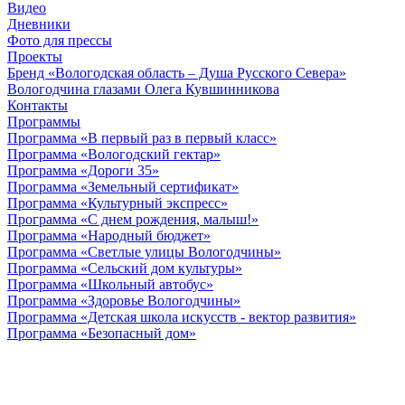
Видео
Дневники
Фото для прессы
Проекты
Бренд «Вологодская область – Душа Русского Севера»
Вологодчина глазами Олега Кувшинникова
Контакты
Программы
Программа «В первый раз в первый класс»
Программа «Вологодский гектар»
Программа «Дороги 35»
Программа «Земельный сертификат»
Программа «Культурный экспресс»
Программа «С днем рождения, малыш!»
Программа «Народный бюджет»
Программа «Светлые улицы Вологодчины»
Программа «Сельский дом культуры»
Программа «Школьный автобус»
Программа «Здоровье Вологодчины»
Программа «Детская школа искусств - вектор развития»
Программа «Безопасный дом»