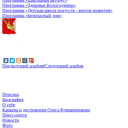
Программа «Школьный автобус»
Программа «Здоровье Вологодчины»
Программа «Детская школа искусств - вектор развития»
Программа «Безопасный дом»
Предыдущий альбом
|
Следующий альбом
Персона
Биография
О себе
Карьера и достижения Олега Кувшинникова
Пресс-центр
Новости
Фото