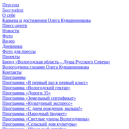
Персона
© 2012 - 2023,
Биография
КУВШИННИКОВ О.А.
О себе
Карьера и достижения Олега Кувшинникова
Пресс-центр
Новости
Фото
Видео
Дневники
Фото для прессы
Проекты
Бренд «Вологодская область – Душа Русского Севера»
Вологодчина глазами Олега Кувшинникова
Контакты
Программы
Программа «В первый раз в первый класс»
Программа «Вологодский гектар»
Программа «Дороги 35»
Программа «Земельный сертификат»
Программа «Культурный экспресс»
Программа «С днем рождения, малыш!»
Программа «Народный бюджет»
Программа «Светлые улицы Вологодчины»
Программа «Сельский дом культуры»