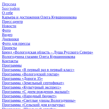
Персона
© 2012 - 2023,
Биография
КУВШИННИКОВ О.А.
О себе
Карьера и достижения Олега Кувшинникова
Пресс-центр
Новости
Фото
Видео
Дневники
Фото для прессы
Проекты
Бренд «Вологодская область – Душа Русского Севера»
Вологодчина глазами Олега Кувшинникова
Контакты
Программы
Программа «В первый раз в первый класс»
Программа «Вологодский гектар»
Программа «Дороги 35»
Программа «Земельный сертификат»
Программа «Культурный экспресс»
Программа «С днем рождения, малыш!»
Программа «Народный бюджет»
Программа «Светлые улицы Вологодчины»
Программа «Сельский дом культуры»