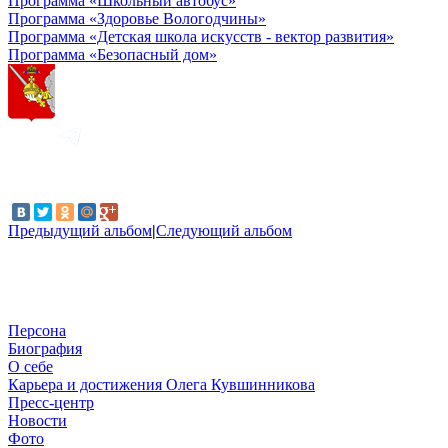
Программа «Школьный автобус»
Программа «Здоровье Вологодчины»
Программа «Детская школа искусств - вектор развития»
Программа «Безопасный дом»
Предыдущий альбом
|
Следующий альбом
Персона
Биография
О себе
Карьера и достижения Олега Кувшинникова
Пресс-центр
Новости
Фото